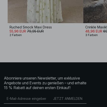
Ruched Smock Maxi Dress
Crinkle Maxik
55,96 EUR
79,95 EUR
48,96 EUR
69
2 Farben
3 Farben
Abonniere unseren Newsletter, um exklusive
Angebote und Events zu genießen – und erhalte
15 % Rabatt auf deinen ersten Einkauf!
JETZT ANMELDEN