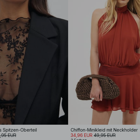
 Spitzen-Oberteil
Chiffon-Minikleid mit Neckholder
,95 EUR
34,96 EUR
49,95 EUR