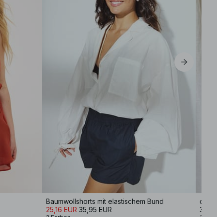
Baumwollshorts mit elastischem Bund
drapi
25,16 EUR
35,95 EUR
39,9