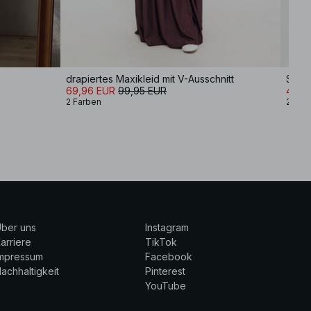
drapiertes Maxikleid mit V-Ausschnitt
Soft 
69,96 EUR
99,95 EUR
41,9
2 Farben
2 Far
ber uns
Instagram
arriere
TikTok
Impressum
Facebook
achhaltigkeit
Pinterest
YouTube