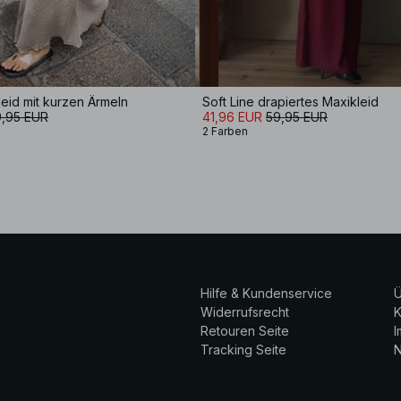
leid mit kurzen Ärmeln
Soft Line drapiertes Maxikleid
,95 EUR
41,96 EUR
59,95 EUR
2 Farben
Hilfe & Kundenservice
Ü
Widerrufsrecht
K
Retouren Seite
Tracking Seite
N