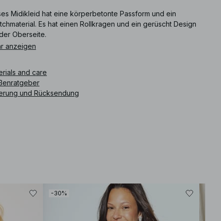
ses Midikleid hat eine körperbetonte Passform und ein
tchmaterial. Es hat einen Rollkragen und ein gerüscht Design
der Oberseite.
r anzeigen
ikelnummer
:
1100-013365-0010
erials and care
ßenratgeber
ferung und Rücksendung
-30%