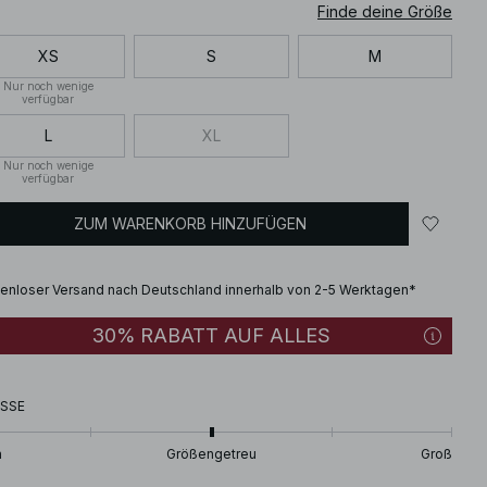
Finde deine Größe
XS
S
M
Nur noch wenige
verfügbar
L
XL
Nur noch wenige
verfügbar
ZUM WARENKORB HINZUFÜGEN
enloser Versand nach Deutschland innerhalb von 2-5 Werktagen*
30% RABATT AUF ALLES
SSE
n
Größengetreu
Groß