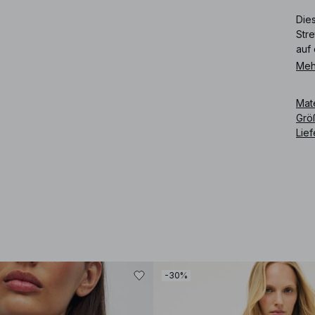
Die
Stre
auf 
Meh
Art
Mat
Grö
Lie
-30%