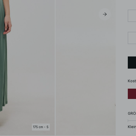
Kost
GRÖ
Klei
175 cm - S