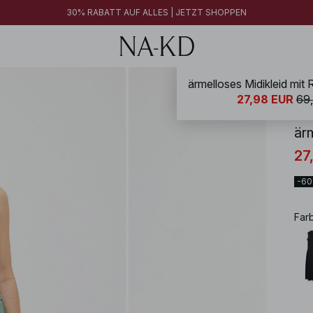
30% RABATT AUF ALLES | JETZT SHOPPEN
ärmelloses Midikleid mit
NA-
27,98 EUR
69
är
27
-6
Far