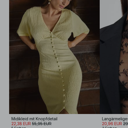
Midikleid mit Knopfdetail
Langärmeliges
22,38 EUR
55,95 EUR
20,96 EUR
29