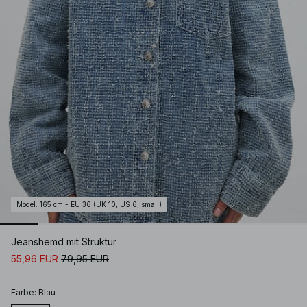
Model
:
165 cm - EU 36 (UK 10, US 6, small)
Jeanshemd mit Struktur
55,96 EUR
79,95 EUR
Farbe
:
Blau