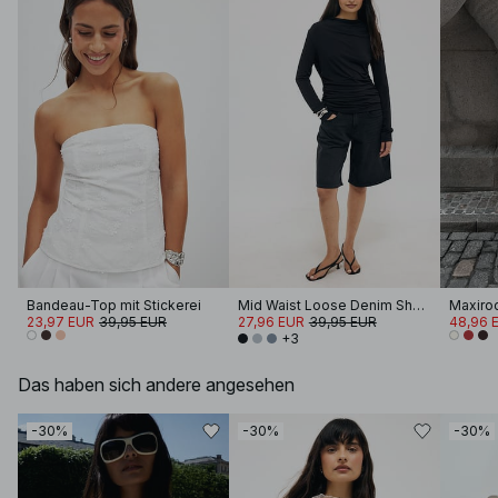
Bandeau-Top mit Stickerei
Mid Waist Loose Denim Shorts
Maxiro
23,97 EUR
39,95 EUR
27,96 EUR
39,95 EUR
48,96 
+3
Das haben sich andere angesehen
-30%
-30%
-30%