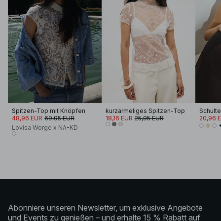
Spitzen-Top mit Knöpfen
kurzärmeliges Spitzen-Top
48,96 EUR
69,95 EUR
18,16 EUR
25,95 EUR
20,96 
Lovisa Worge x NA-KD
Abonniere unseren Newsletter, um exklusive Angebote
und Events zu genießen – und erhalte 15 % Rabatt auf