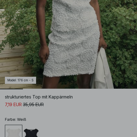
Model
:
176 cm - S
strukturiertes Top mit Kappärmeln
7,19 EUR
35,95 EUR
Farbe
:
Weiß