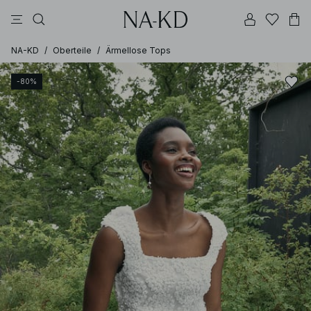
longsleeves
tops
kleider
schwarz
hosen
NA-KD
/
Oberteile
/
Ärmellose Tops
-80%