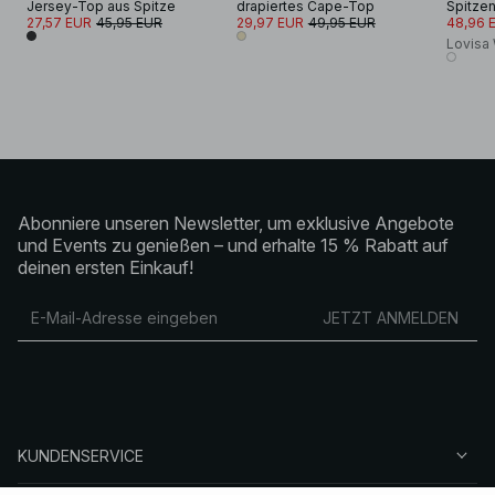
Jersey-Top aus Spitze
drapiertes Cape-Top
Spitze
27,57 EUR
45,95 EUR
29,97 EUR
49,95 EUR
48,96 
Lovisa
Abonniere unseren Newsletter, um exklusive Angebote
und Events zu genießen – und erhalte 15 % Rabatt auf
deinen ersten Einkauf!
JETZT ANMELDEN
KUNDENSERVICE