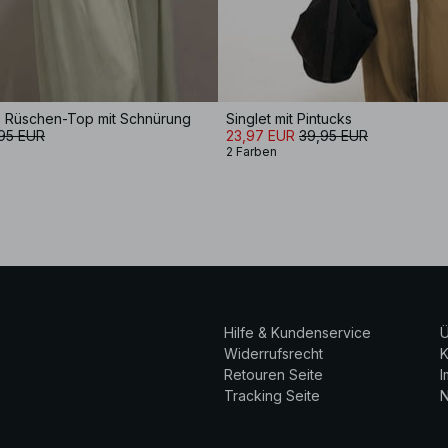
es Rüschen-Top mit Schnürung
Singlet mit Pintucks
95 EUR
23,97 EUR
39,95 EUR
2 Farben
Hilfe & Kundenservice
Ü
Widerrufsrecht
K
Retouren Seite
Tracking Seite
N