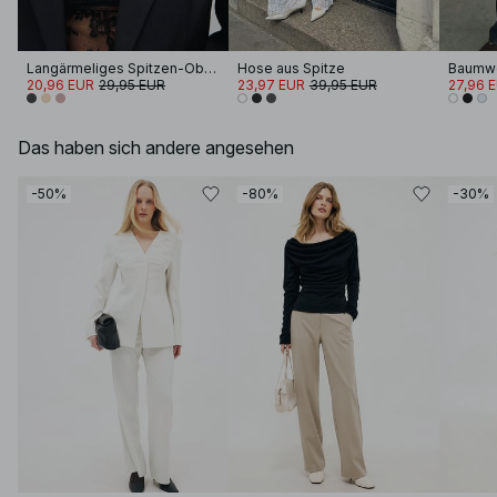
Langärmeliges Spitzen-Oberteil
Hose aus Spitze
20,96 EUR
29,95 EUR
23,97 EUR
39,95 EUR
27,96 
Das haben sich andere angesehen
-50%
-80%
-30%