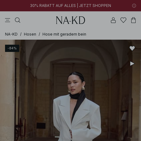
30% RABATT AUF ALLES | JETZT SHOPPEN
tops
kleider
schwarz
hosen
tiefbraun
NA-KD
/
Hosen
/
Hose mit geradem bein
-84%