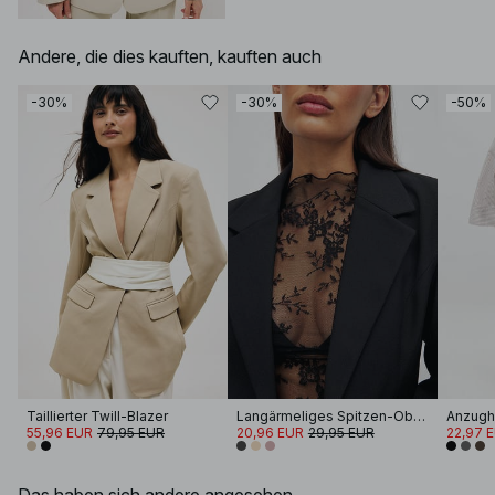
Andere, die dies kauften, kauften auch
-30%
-30%
-50%
Taillierter Twill-Blazer
Langärmeliges Spitzen-Oberteil
55,96 EUR
79,95 EUR
20,96 EUR
29,95 EUR
22,97 