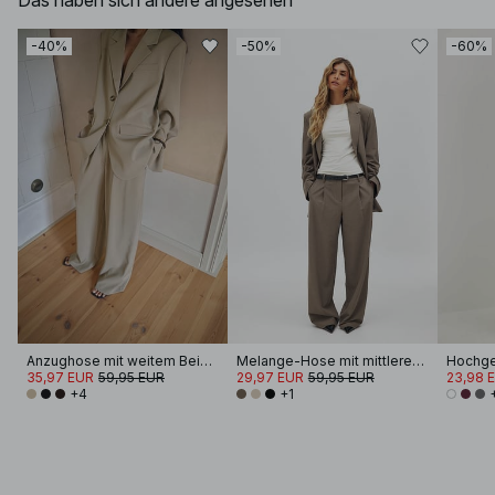
Das haben sich andere angesehen
-40%
-50%
-60%
Anzughose mit weitem Bein und hohem Bund
Melange-Hose mit mittlerer Taille
35,97 EUR
59,95 EUR
29,97 EUR
59,95 EUR
23,98 
+4
+1