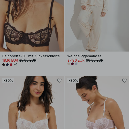
Balconette-BH mit Zuckerschleife
weiche Pyjamahose
18,16 EUR
25,95 EUR
27,96 EUR
39,95 EUR
+1
-30%
-30%