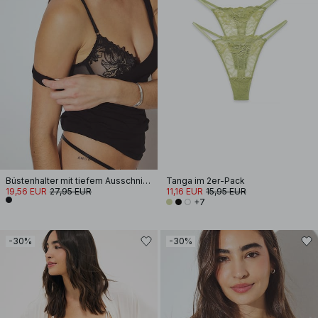
Büstenhalter mit tiefem Ausschnitt und Pailletten
Tanga im 2er-Pack
19,56 EUR
27,95 EUR
11,16 EUR
15,95 EUR
+7
-30%
-30%