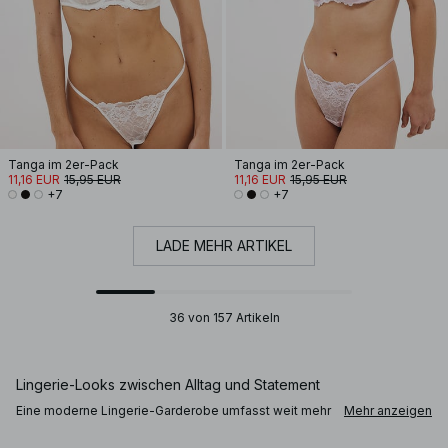
Tanga im 2er-Pack
Tanga im 2er-Pack
11,16 EUR
15,95 EUR
11,16 EUR
15,95 EUR
+7
+7
LADE MEHR ARTIKEL
36 von 157 Artikeln
Lingerie-Looks zwischen Alltag und Statement
Eine moderne Lingerie-Garderobe umfasst weit mehr
Mehr anzeigen
als BHs und Slips. Neben bequemer
Alltagsunterwäsche findest du raffinierte Spitzen-