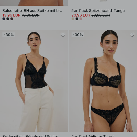
Balconette-BH aus Spitze mit breiten Trägern
5er-Pack Spitzenband-Tanga
13,96 EUR
19,95 EUR
20,96 EUR
29,95 EUR
-30%
-30%
Bodysuit mit Bügeln und Spitze
2er-Pack V-Form Tanga