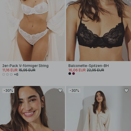
2er-Pack V-förmiger String
Balconette-Spitzen-BH
11,16 EUR
15,95 EUR
16,06 EUR
22,95 EUR
+6
-30%
-30%