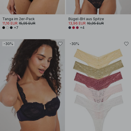
Tanga im 2er-Pack
Bügel-BH aus Spitze
11,16 EUR
15,95 EUR
13,96 EUR
19,95 EUR
+7
+4
-30%
-30%