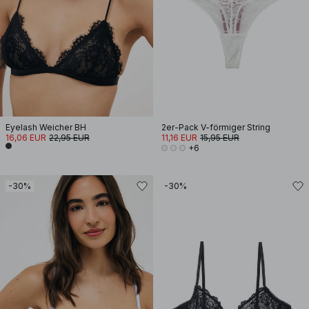
Eyelash Weicher BH
2er-Pack V-förmiger String
16,06 EUR
22,95 EUR
11,16 EUR
15,95 EUR
+6
-30%
-30%