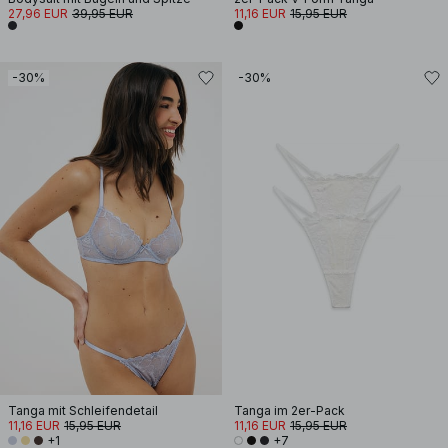
27,96 EUR
39,95 EUR
11,16 EUR
15,95 EUR
-30%
-30%
Tanga mit Schleifendetail
Tanga im 2er-Pack
11,16 EUR
15,95 EUR
11,16 EUR
15,95 EUR
+1
+7