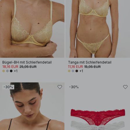
Bügel-BH mit Schleifendetail
Tanga mit Schleifendetail
18,16 EUR
25,95 EUR
11,16 EUR
15,95 EUR
+1
+1
-30%
-30%