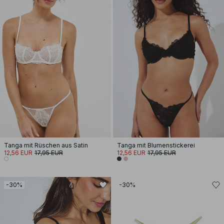
Tanga mit Rüschen aus Satin
Tanga mit Blumenstickerei
12,56 EUR
17,95 EUR
12,56 EUR
17,95 EUR
-30%
-30%