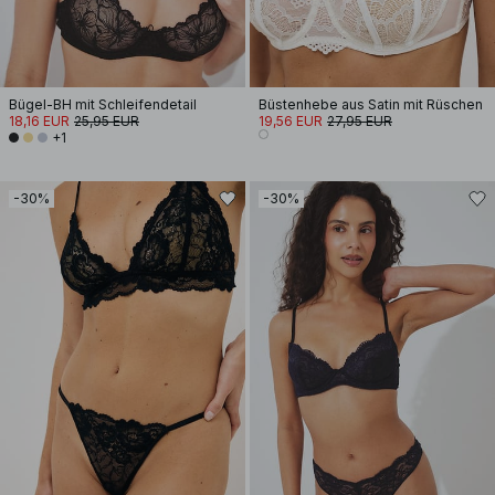
Bügel-BH mit Schleifendetail
Büstenhebe aus Satin mit Rüschen
18,16 EUR
25,95 EUR
19,56 EUR
27,95 EUR
+1
-30%
-30%