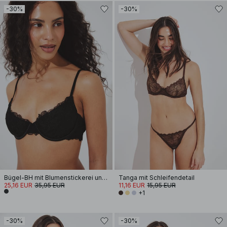
-30%
-30%
Bügel-BH mit Blumenstickerei und Sling
Tanga mit Schleifendetail
25,16 EUR
35,95 EUR
11,16 EUR
15,95 EUR
+1
-30%
-30%