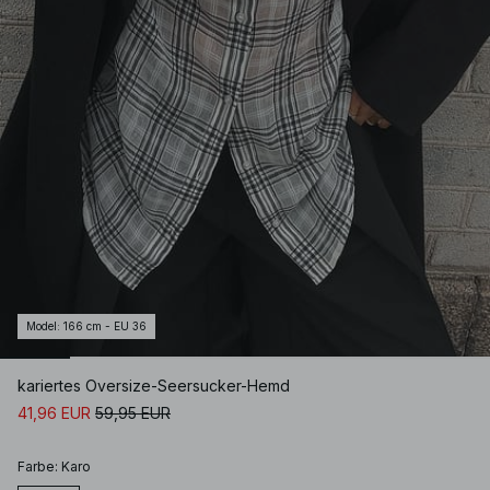
Model
:
166 cm - EU 36
kariertes Oversize-Seersucker-Hemd
41,96 EUR
59,95 EUR
Farbe
:
Karo