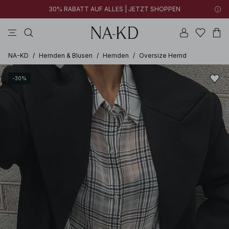
30% RABATT AUF ALLES | JETZT SHOPPEN
longsleeves
braun
schwarz
perlweiß
hosen
NA-KD
/
Hemden & Blusen
/
Hemden
/
Oversize Hemd
-30%