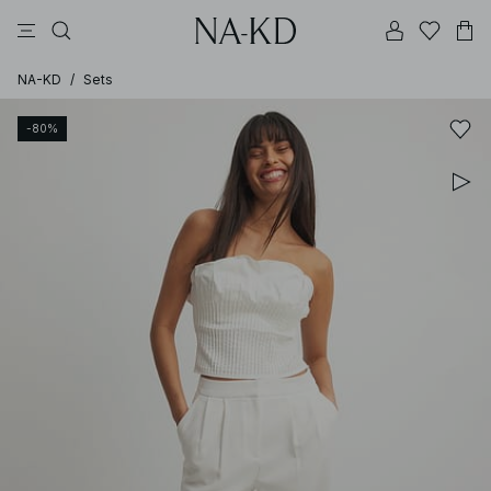
longsleeves
kleider
tops
braun
hosen
NA-KD
/
Sets
-80%