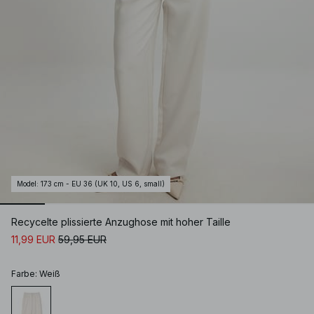
Model
:
173 cm - EU 36 (UK 10, US 6, small)
Recycelte plissierte Anzughose mit hoher Taille
11,99 EUR
59,95 EUR
Farbe
:
Weiß