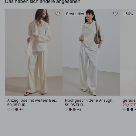
Das haben sich andere angesehen
Bestseller
-50%
Anzughose mit weitem Bein und hohem Bund
Hochgeschnittene Anzughose
59,95 EUR
59,95 EUR
29,97 
+4
+3