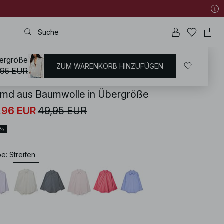
ergröße
ZUM WARENKORB HINZUFÜGEN
KD
/
Hemden & Blusen
,95 EUR
md aus Baumwolle in Übergröße
,96 EUR
49,95 EUR
0%
be
:
Streifen