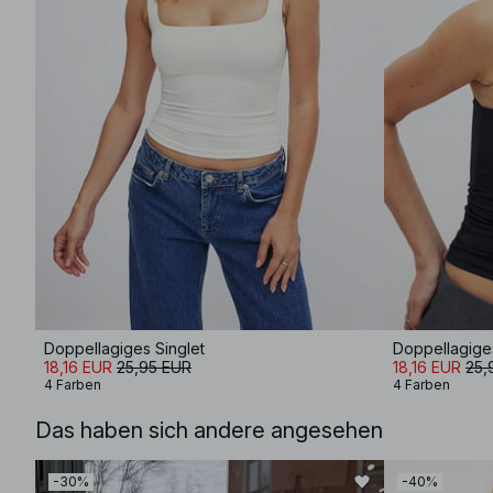
Doppellagiges Singlet
Doppellagiges
18,16 EUR
25,95 EUR
18,16 EUR
25,
4 Farben
4 Farben
Das haben sich andere angesehen
-30%
-40%