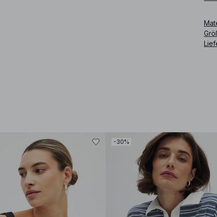
Mat
Grö
Lie
-30%