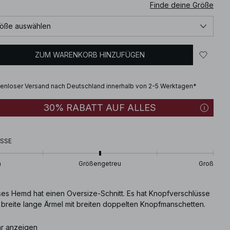
Finde deine Größe
öße auswählen
ZUM WARENKORB HINZUFÜGEN
enloser Versand nach Deutschland innerhalb von 2-5 Werktagen*
30% RABATT AUF ALLES
SSE
n
Größengetreu
Groß
ses Hemd hat einen Oversize-Schnitt. Es hat Knopfverschlüsse
 breite lange Ärmel mit breiten doppelten Knopfmanschetten.
ikelnummer
r anzeigen
:
1100-007689-0476