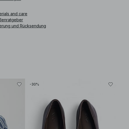
erials and care
ßenratgeber
ferung und Rücksendung
-30%
-30