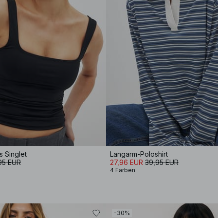
 Singlet
Langarm-Poloshirt
95 EUR
27,96 EUR
39,95 EUR
4 Farben
-30%