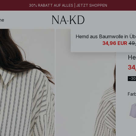
FINAL SALE | JETZT SHOPPEN
30% RABATT AUF ALLES | JETZT SHOPPEN
FINAL SALE | JETZT SHOPPEN
ne
Hemd aus Baumwolle in Üb
NA-
34,96 EUR
49
He
34
-3
Far