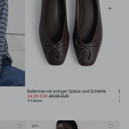
Ballerinas mit eckiger Spitze und Schleife
Balle
34,96 EUR
49,95 EUR
41,9
4 Farben
2 Far
-30%
-30