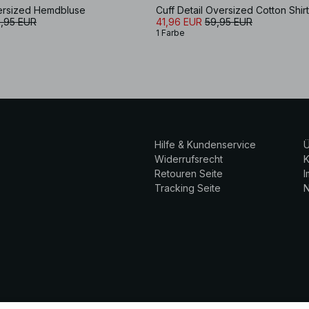
versized Hemdbluse
Cuff Detail Oversized Cotton Shirt
,95 EUR
41,96 EUR
59,95 EUR
1 Farbe
Hilfe & Kundenservice
Ü
Widerrufsrecht
K
Retouren Seite
Tracking Seite
N