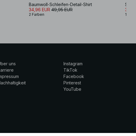
Baumwoll-Schleifen-Detail-Shirt
Schu
34,96 EUR
49,95 EUR
34,9
2 Farben
1 Farb
ber uns
Instagram
arriere
TikTok
Impressum
Facebook
achhaltigkeit
Pinterest
YouTube