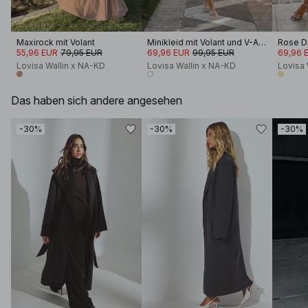
Maxirock mit Volant
Minikleid mit Volant und V-Ausschnitt
Rose De
55,96 EUR
79,95 EUR
69,96 EUR
99,95 EUR
69,96 
Lovisa Wallin x NA-KD
Lovisa Wallin x NA-KD
Lovisa 
Das haben sich andere angesehen
-30%
-30%
-30%