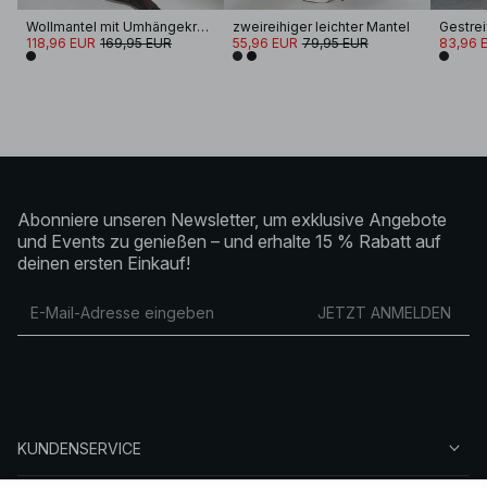
Wollmantel mit Umhängekragen
zweireihiger leichter Mantel
Gestrei
118,96 EUR
169,95 EUR
55,96 EUR
79,95 EUR
83,96 
Abonniere unseren Newsletter, um exklusive Angebote
und Events zu genießen – und erhalte 15 % Rabatt auf
deinen ersten Einkauf!
JETZT ANMELDEN
KUNDENSERVICE