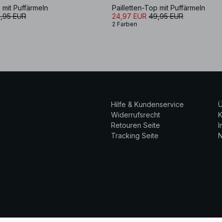
 mit Puffärmeln
Pailletten-Top mit Puffärmeln
,95 EUR
24,97 EUR
49,95 EUR
2 Farben
Hilfe & Kundenservice
Ü
Widerrufsrecht
K
Retouren Seite
Tracking Seite
N