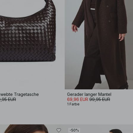
ewebte Tragetasche
Gerader langer Mantel
,95 EUR
69,96 EUR
99,95 EUR
1 Farbe
-50%