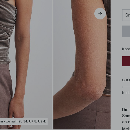
Gr
Kost
GRÖ
Klei
Die
Samt
an d
cm - x-small (EU 34, UK 8, US 4)
Meh