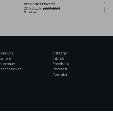
drapiertes Oberteil
Träg
20,96 EUR
29,95 EUR
20,9
3 Farben
2 Far
ber uns
Instagram
arriere
TikTok
Impressum
Facebook
achhaltigkeit
Pinterest
YouTube