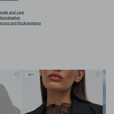
ikelnummer
:
1100-007731-0119
erials and care
ßenratgeber
ferung und Rücksendung
-30%
-30