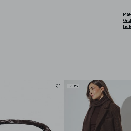
Art
Mat
Grö
Lie
-30%