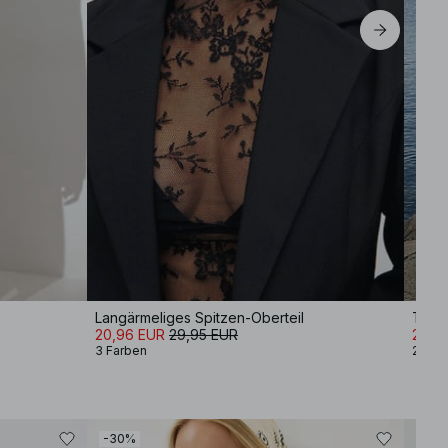
Langärmeliges Spitzen-Oberteil
T-Shi
20,96 EUR
29,95 EUR
20,9
3 Farben
2 Far
-30%
-30