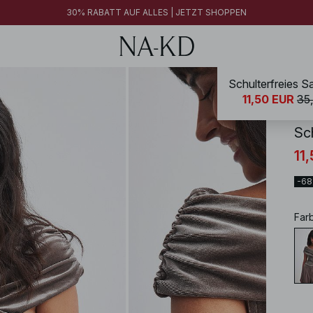
30% RABATT AUF ALLES | JETZT SHOPPEN
Schulterfreies 
NA-
11,50 EUR
35
Sc
11
-6
Far