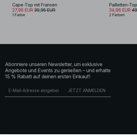
Cape-Top mit Fransen
Pailletten-Top
27,96 EUR
39,95 EUR
34,96 EUR
49
1 Farbe
2 Farben
Abonniere unseren Newsletter, um exklusive
Angebote und Events zu genießen – und erhalte
15 % Rabatt auf deinen ersten Einkauf!
JETZT ANMELDEN