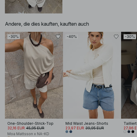
Andere, die dies kauften, kauften auch
-30%
-40%
-30%
One-Shoulder-Strick-Top
Mid Waist Jeans-Shorts
32,16 EUR
45,95 EUR
23,97 EUR
39,95 EUR
27,96 
Moa Mattsson x NA-KD