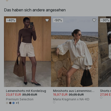
Das haben sich andere angesehen
-40%
-50%
-30%
Leinenshorts mit Kordelzug
Minishorts aus Leinenmischung
Shorts 
23,97 EUR
39,95 EUR
19,97 EUR
39,95 EUR
27,96 
Premium Selection
Maria Kragmann x NA-KD
+1