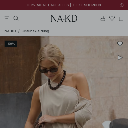
30% RABATT AUF ALLES | JETZT SHOPPEN
longsleeves
kleider
khakigrün
tops
hosen
NA-KD
/
Urlaubskleidung
-50%