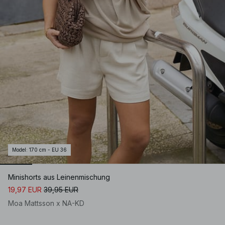
Model
:
170 cm - EU 36
Minishorts aus Leinenmischung
19,97 EUR
39,95 EUR
Moa Mattsson x NA-KD