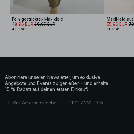
Fein gestricktes Maxikleid
Maxikleid aus 
48,96 EUR
69,95 EUR
55,96 EUR
79
4 Farben
1 Farbe
Abonniere unseren Newsletter, um exklusive
Angebote und Events zu genießen – und erhalte
15 % Rabatt auf deinen ersten Einkauf!
JETZT ANMELDEN