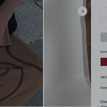
Kost
GRÖ
Klei
Die
elas