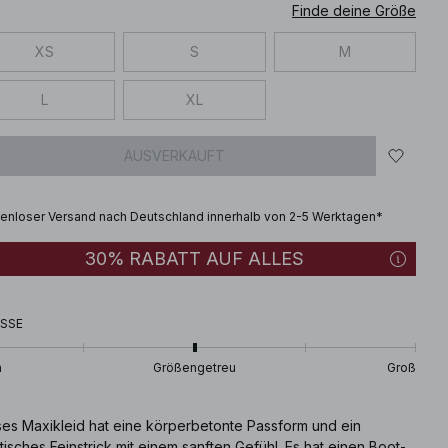
Finde deine Größe
XS
S
M
L
XL
AUSVERKAUFT
enloser Versand nach Deutschland innerhalb von 2-5 Werktagen*
30% RABATT AUF ALLES
SSE
n
Größengetreu
Groß
ses Maxikleid hat eine körperbetonte Passform und ein
tisches Feinstrick mit einem sanften Gefühl. Es hat einen Boot-