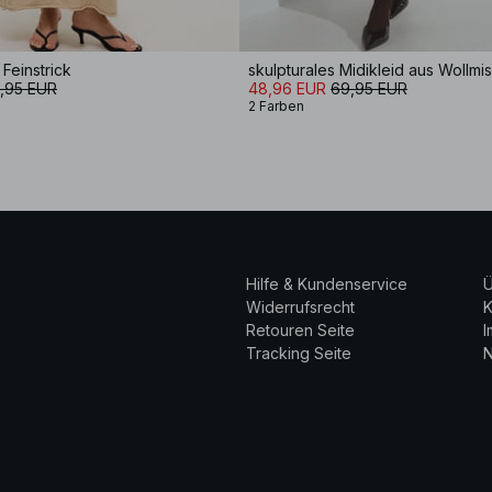
Feinstrick
skulpturales Midikleid aus Wollm
,95 EUR
48,96 EUR
69,95 EUR
2 Farben
Hilfe & Kundenservice
Ü
Widerrufsrecht
K
Retouren Seite
Tracking Seite
N