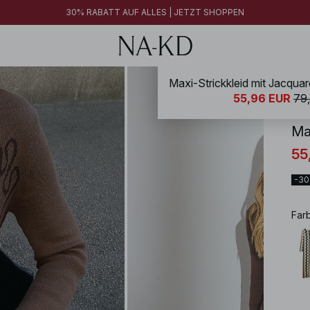
30% RABATT AUF ALLES | JETZT SHOPPEN
Maxi-Strickkleid mit Jacqua
NA-
55,96 EUR
79
Ma
55
-3
Far