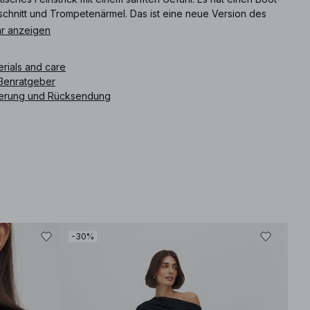
schnitt und Trompetenärmel. Das ist eine neue Version des
ukts, die im Vergleich zur Vorgängerversion aktualisiert
r anzeigen
en ist. Dieses Maxikleid ist in braun erhältlich.
erials and care
ikelnummer
:
1100-009628-9565
ßenratgeber
ferung und Rücksendung
-30%
-30