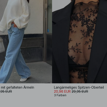
 mit gefalteten Ärmeln
Langärmeliges Spitzen-Oberteil
,95 EUR
20,96 EUR
29,95 EUR
3 Farben