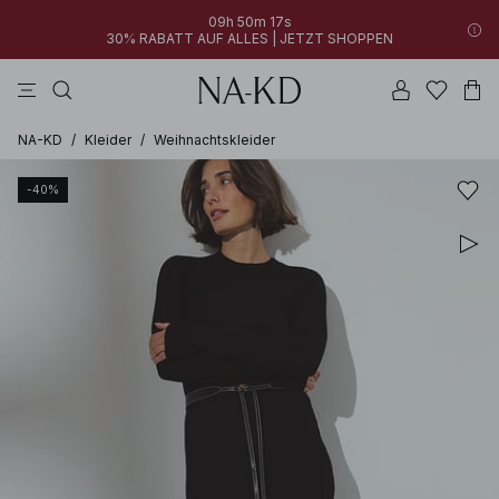
09h 50m 17s
30% RABATT AUF ALLES | JETZT SHOPPEN
longsleeves
langarmshirts
tops
braun
hosen
NA-KD
/
Kleider
/
Weihnachtskleider
-40%