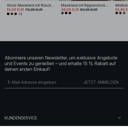
Strick-Maxikleid mit Rüschen und Rundhalsausschnitt
Maxikleid mit Rippenstrick und Rollkragen
Midikle
55,96 EUR
79,95 EUR
48,96 EUR
69,95 EUR
55,96 
+2
Abonniere unseren Newsletter, um exklusive Angebote
und Events zu genießen – und erhalte 15 % Rabatt auf
deinen ersten Einkauf!
JETZT ANMELDEN
KUNDENSERVICE