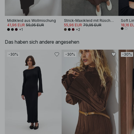
Midikleid aus Wollmischung
Strick-Maxikleid mit Rüschen und Rundhalsausschnitt
41,96 EUR
59,95 EUR
55,96 EUR
79,95 EUR
18,16 E
+1
+2
Das haben sich andere angesehen
-30%
-30%
-30%