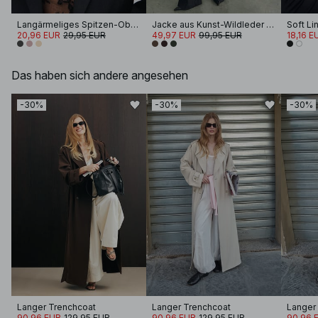
Langärmeliges Spitzen-Oberteil
Jacke aus Kunst-Wildleder mit Reißverschluss
20,96 EUR
29,95 EUR
49,97 EUR
99,95 EUR
18,16 E
Das haben sich andere angesehen
-30%
-30%
-30%
Langer Trenchcoat
Langer Trenchcoat
Langer
90,96 EUR
129,95 EUR
90,96 EUR
129,95 EUR
90,96 