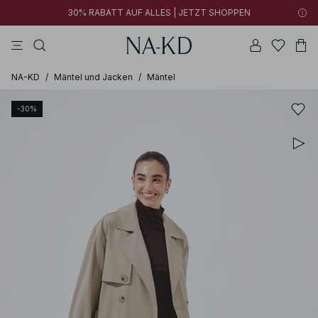
30% RABATT AUF ALLES | JETZT SHOPPEN
longsleeves
schwarz
perlweiß
hosen
tiefbraun
NA-KD
/
Mäntel und Jacken
/
Mäntel
-30%