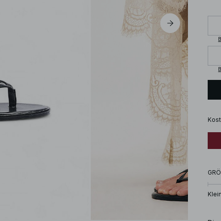
B
B
Kost
GRÖ
Klei