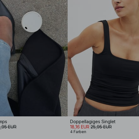
umps
Doppellagiges Singlet
,95 EUR
18,16 EUR
25,95 EUR
4 Farben