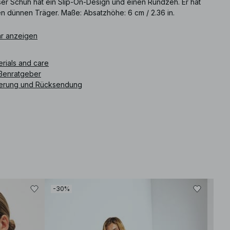
ser Schuh hat ein Slip-On-Design und einen Rundzeh. Er hat
en dünnen Träger. Maße: Absatzhöhe: 6 cm / 2.36 in.
ikelnummer
r anzeigen
:
1100-013194-0002
erials and care
ßenratgeber
ferung und Rücksendung
-30%
-30