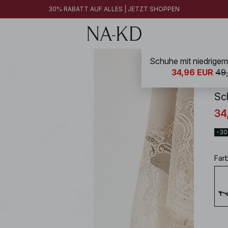
30% RABATT AUF ALLES | JETZT SHOPPEN
Schuhe mit niedrige
NA-
34,96 EUR
49
Sc
34
-3
Far