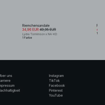
Riemchensandale
Flach
34,96 EUR
49,95 EUR
41,9
1 Farb
Lydia Tomlinson x NA-KD
1 Farbe
ber uns
Instagram
arriere
TikTok
Impressum
Facebook
achhaltigkeit
Pinterest
YouTube