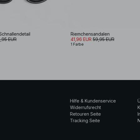
Schnallendetail
Riemchensandalen
,95 EUR
41,96 EUR
59,95 EUR
1 Farbe
Hilfe & Kundenservice
Ü
Widerrufsrecht
K
Retouren Seite
Tracking Seite
N