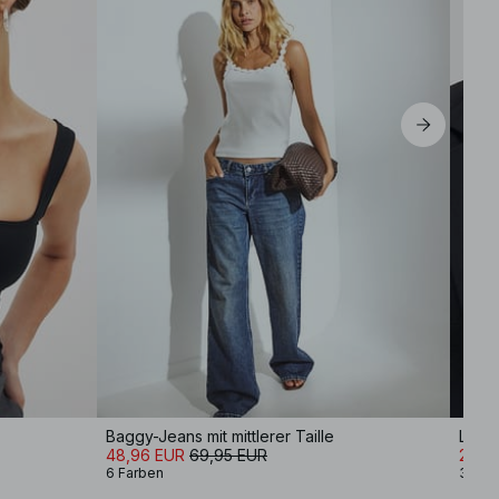
Baggy-Jeans mit mittlerer Taille
Langä
48,96 EUR
69,95 EUR
20,9
6 Farben
3 Far