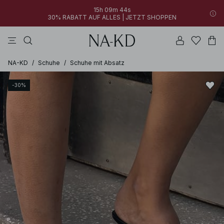
15h 09m 44s
30% RABATT AUF ALLES | JETZT SHOPPEN
longsleeves
kleider
khakigrün
perlweiß
hosen
NA-KD
/
Schuhe
/
Schuhe mit Absatz
-30%