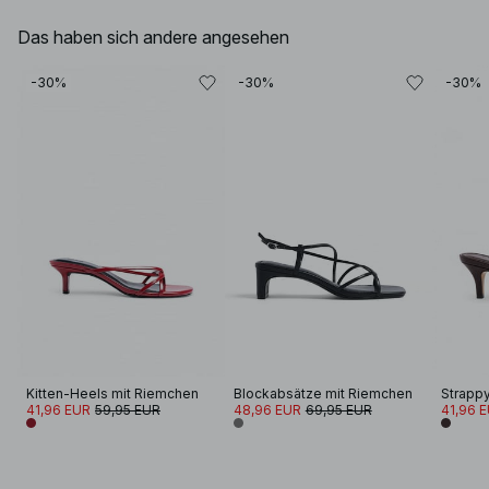
Das haben sich andere angesehen
-30%
-30%
-30%
Kitten-Heels mit Riemchen
Blockabsätze mit Riemchen
Strappy
41,96 EUR
59,95 EUR
48,96 EUR
69,95 EUR
41,96 