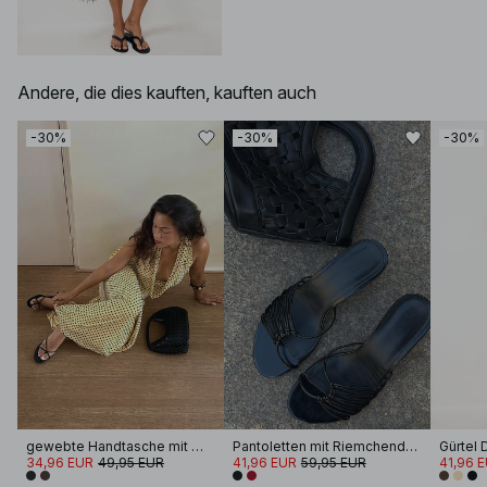
Andere, die dies kauften, kauften auch
-30%
-30%
-30%
gewebte Handtasche mit Wickelgriff
Pantoletten mit Riemchendetails
Gürtel 
34,96 EUR
49,95 EUR
41,96 EUR
59,95 EUR
41,96 