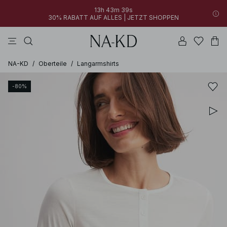
13h 43m 39s
30% RABATT AUF ALLES | JETZT SHOPPEN
longsleeves
kleider
khakigrün
perlweiß
hosen
NA-KD
/
Oberteile
/
Langarmshirts
-80%