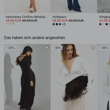
besticktes Chiffon-Minikleid mit langen Ärmeln
Hüftjeans
Slingb
48,96 EUR
69,95 EUR
48,96 EUR
69,95 EUR
34,96 
+5
Das haben sich andere angesehen
-30%
-30%
-30%