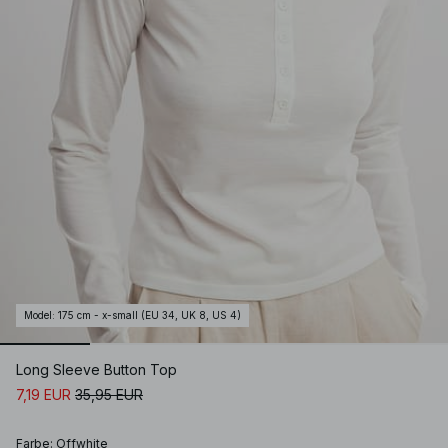
Model
:
175 cm - x-small (EU 34, UK 8, US 4)
Long Sleeve Button Top
7,19 EUR
35,95 EUR
Farbe
:
Offwhite