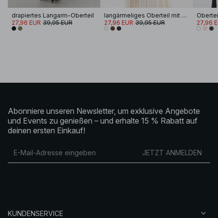
drapiertes Langarm-Oberteil
langärmeliges Oberteil mit tiefem Ausschnitt
Obertei
27,96 EUR
39,95 EUR
27,96 EUR
39,95 EUR
27,96 
Abonniere unseren Newsletter, um exklusive Angebote
und Events zu genießen – und erhalte 15 % Rabatt auf
deinen ersten Einkauf!
JETZT ANMELDEN
KUNDENSERVICE