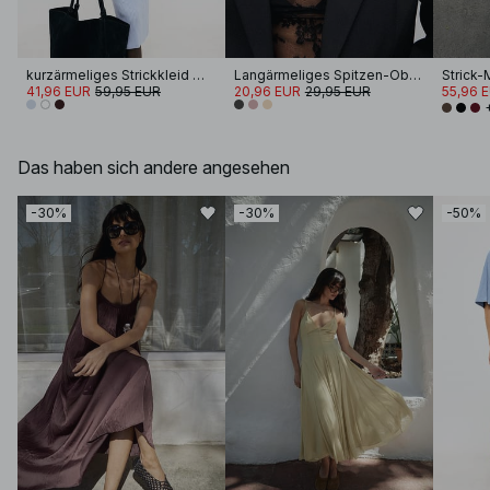
kurzärmeliges Strickkleid mit Knöpfen
Langärmeliges Spitzen-Oberteil
41,96 EUR
59,95 EUR
20,96 EUR
29,95 EUR
55,96 
Das haben sich andere angesehen
-30%
-30%
-50%