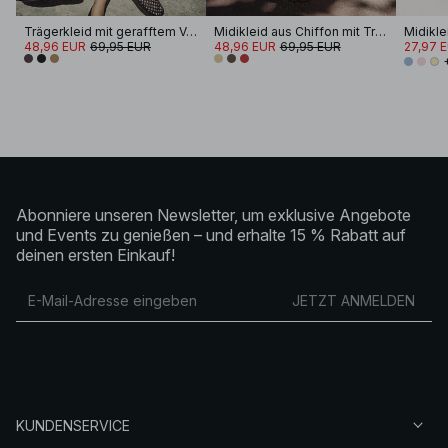
Trägerkleid mit gerafftem Volumen
Midikleid aus Chiffon mit Trägern
Midikle
48,96 EUR
69,95 EUR
48,96 EUR
69,95 EUR
27,97 
Abonniere unseren Newsletter, um exklusive Angebote
und Events zu genießen – und erhalte 15 % Rabatt auf
deinen ersten Einkauf!
JETZT ANMELDEN
KUNDENSERVICE