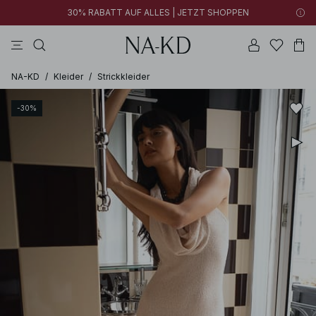
30% RABATT AUF ALLES | JETZT SHOPPEN
longsleeves
kleider
tops
hosen
tiefbraun
NA-KD
/
Kleider
/
Strickkleider
-30%