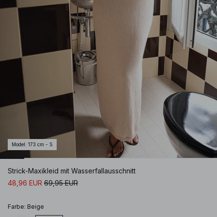
Model
:
173 cm - S
Strick-Maxikleid mit Wasserfallausschnitt
48,96 EUR
69,95 EUR
Farbe
:
Beige