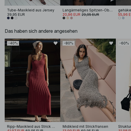
Tube-Maxikleid aus Jersey
Langärmeliges Spitzen-Oberteil
gehäkel
39,95 EUR
20,96 EUR
29,95 EUR
55,96 
Das haben sich andere angesehen
-40%
-80%
-60%
Ripp-Maxikleid aus Strick mit Rundhalsausschnitt
Midikleid mit Strickfransen
41,97 EUR
69,95 EUR
13,99 EUR
69,95 EUR
31,98 