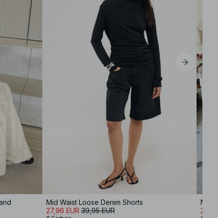
band
Mid Waist Loose Denim Shorts
Mid W
27,96 EUR
39,95 EUR
27,9