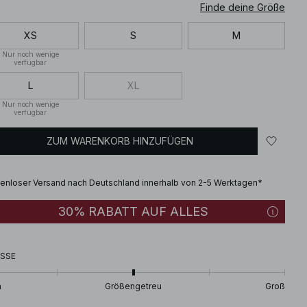
Finde deine Größe
XS
S
M
Nur noch wenige
verfügbar
L
XL
Nur noch wenige
verfügbar
ZUM WARENKORB HINZUFÜGEN
enloser Versand nach Deutschland innerhalb von 2-5 Werktagen*
30% RABATT AUF ALLES
SSE
n
Größengetreu
Groß