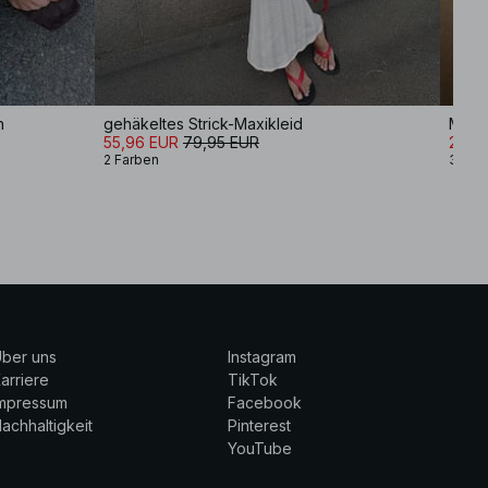
n
gehäkeltes Strick-Maxikleid
Midik
55,96 EUR
79,95 EUR
27,9
2 Farben
3 Far
ber uns
Instagram
arriere
TikTok
Impressum
Facebook
achhaltigkeit
Pinterest
YouTube