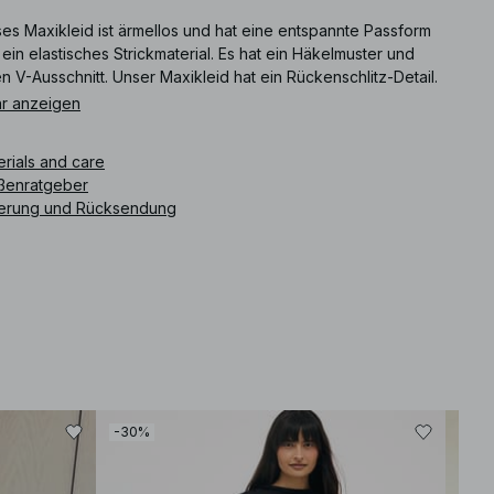
es Maxikleid ist ärmellos und hat eine entspannte Passform
ein elastisches Strickmaterial. Es hat ein Häkelmuster und
n V-Ausschnitt. Unser Maxikleid hat ein Rückenschlitz-Detail.
e beachten Sie, dass dieser Artikel sich mit der Zeit dehnen und
r anzeigen
s größer werden kann. Dieses Maxikleid ist in stripe erhältlich.
erials and care
ikelnummer
:
1100-011376-0041
ßenratgeber
ferung und Rücksendung
-30%
-30