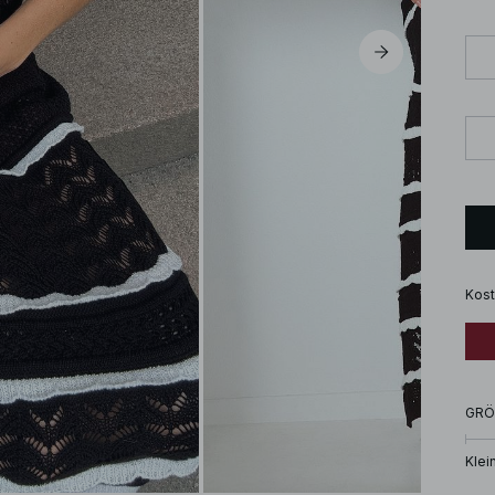
Kost
GRÖ
Klei