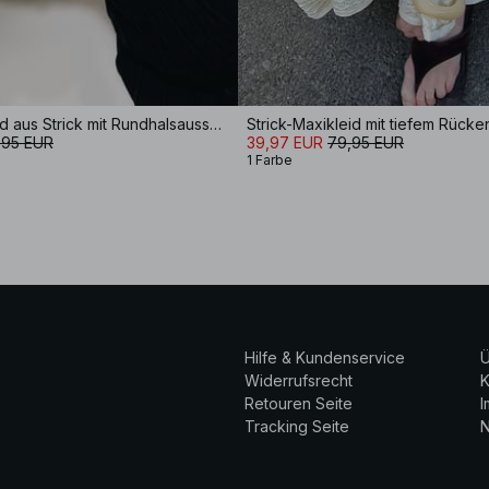
Ripp-Maxikleid aus Strick mit Rundhalsausschnitt
Strick-Maxikleid mit tiefem Rücke
,95 EUR
39,97 EUR
79,95 EUR
1 Farbe
Hilfe & Kundenservice
Ü
Widerrufsrecht
K
Retouren Seite
Tracking Seite
N