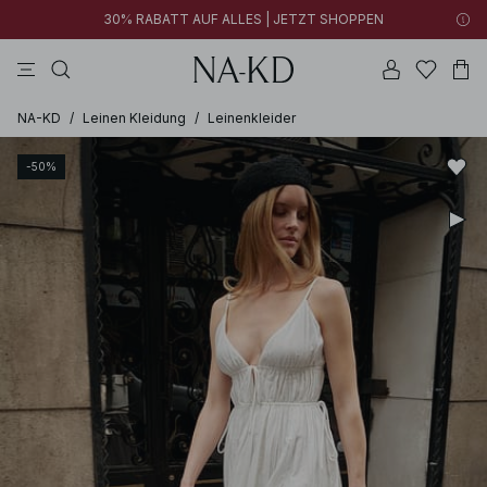
30% RABATT AUF ALLES | JETZT SHOPPEN
longsleeves
schwarz
perlweiß
hosen
tiefbraun
NA-KD
/
Leinen Kleidung
/
Leinenkleider
-50%