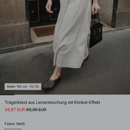
Model
:
180 cm - EU 36
Trägerkleid aus Leinenmischung mit Krinkel-Effekt
34,97 EUR
69,95 EUR
Farbe
:
Weiß