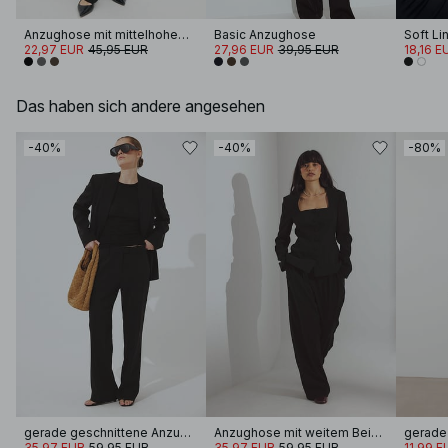
Anzughose mit mittelhohem Bund
Basic Anzughose
22,97 EUR
45,95 EUR
27,96 EUR
39,95 EUR
18,16 E
Das haben sich andere angesehen
-40%
-40%
-80%
gerade geschnittene Anzughose mit mittlerer Taille
Anzughose mit weitem Bein und hohem Bund
35,97 EUR
59,95 EUR
35,97 EUR
59,95 EUR
11,99 E