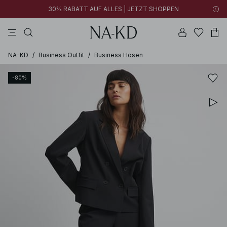
30% RABATT AUF ALLES | JETZT SHOPPEN
longsleeves
kleider
tops
braun
hosen
NA-KD
/
Business Outfit
/
Business Hosen
-80%