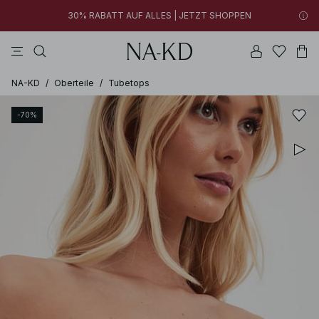
30% RABATT AUF ALLES | JETZT SHOPPEN
longsleeves
kleider
tops
braun
hosen
FINAL SALE | JETZT SHOPPEN
30% RABATT AUF ALLES | JETZT SHOPPEN
FINAL SALE | JETZT SHOPPEN
NA-KD
/
Oberteile
/
Tubetops
-70%