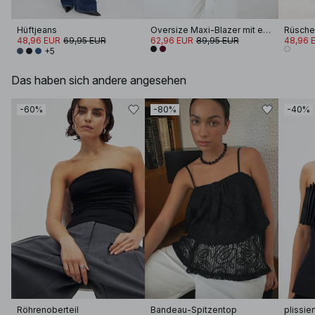
Hüftjeans
Oversize Maxi-Blazer mit einem Knopf
Rüschen
48,96 EUR
69,95 EUR
62,96 EUR
89,95 EUR
48,96 
+5
Das haben sich andere angesehen
-60%
-80%
-40%
Röhrenoberteil
Bandeau-Spitzentop
plissie