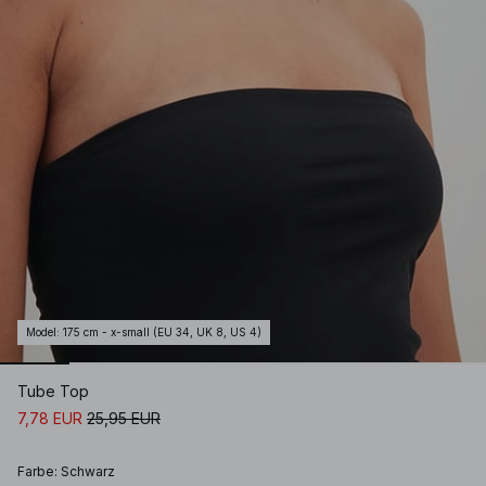
Model
:
175 cm - x-small (EU 34, UK 8, US 4)
Tube Top
7,78 EUR
25,95 EUR
Farbe
:
Schwarz