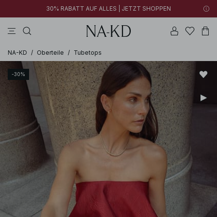
30% RABATT AUF ALLES | JETZT SHOPPEN
longsleeves
braun
schwarz
perlweiß
hosen
NA-KD
/
Oberteile
/
Tubetops
-30%