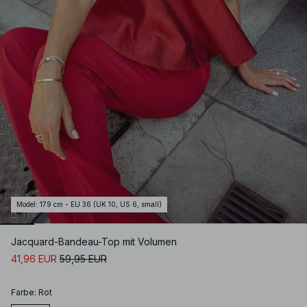
Model
:
179 cm - EU 36 (UK 10, US 6, small)
Jacquard-Bandeau-Top mit Volumen
41,96 EUR
59,95 EUR
Farbe
:
Rot