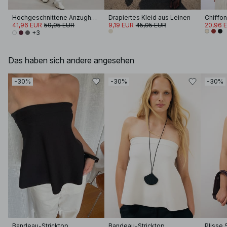
Hochgeschnittene Anzughose
Drapiertes Kleid aus Leinen
41,96 EUR
59,95 EUR
9,19 EUR
45,95 EUR
20,96 
+3
Das haben sich andere angesehen
-30%
-30%
-30%
Bandeau-Stricktop
Bandeau-Stricktop
Plisse