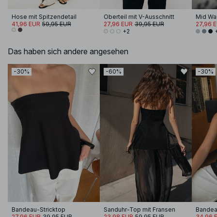
Hose mit Spitzendetail
Oberteil mit V-Ausschnitt
41,96 EUR
59,95 EUR
27,96 EUR
39,95 EUR
27,96 
+2
Das haben sich andere angesehen
-30%
-60%
-30%
Bandeau-Stricktop
Sanduhr-Top mit Fransen
Bandea
27,96 EUR
39,95 EUR
23,98 EUR
59,95 EUR
34,96 