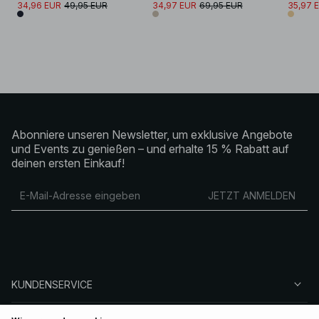
34,96 EUR
49,95 EUR
34,97 EUR
69,95 EUR
35,97 
Abonniere unseren Newsletter, um exklusive Angebote
und Events zu genießen – und erhalte 15 % Rabatt auf
deinen ersten Einkauf!
JETZT ANMELDEN
KUNDENSERVICE