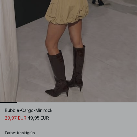
Bubble-Cargo-Minirock
29,97 EUR
49,95 EUR
Farbe
:
Khakigrün