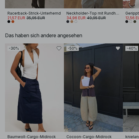
Racerback-Strick-Unterhemd
Neckholder-Top mit Rundhalsausschnitt
Geripp
21,57 EUR
35,95 EUR
34,96 EUR
49,95 EUR
12,56 E
Das haben sich andere angesehen
-30%
-50%
-40%
Baumwoll-Cargo-Midirock
Cocoon-Cargo-Midirock
knielan