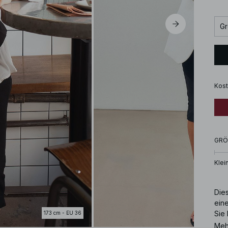
Gr
Kost
GRÖ
Klei
Die
eine
Sie
173 cm - EU 36
Kla
Meh