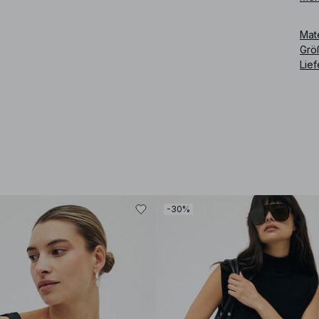
Art
Mat
Grö
Lie
-30%