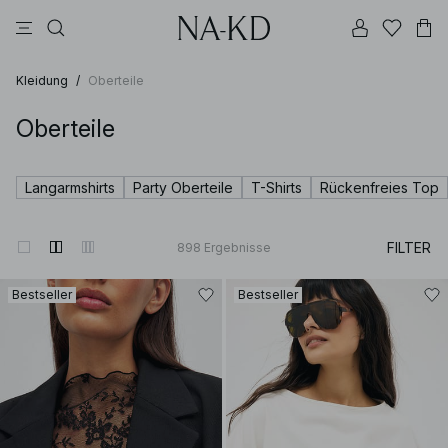
longsleeves
tops
schwarz
braun
hosen
Kleidung
/
Oberteile
Oberteile
Langarmshirts
Party Oberteile
T-Shirts
Rückenfreies Top
FILTER
898
Ergebnisse
Bestseller
Bestseller