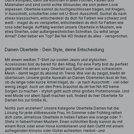
Outfit komplett, denn sie kommen in allen Formen, Farben und
Materialien und sind somit echte Allrounder, die sich jedem Look
anpassen. Oberteile kannst du hochgeschlossen tragen, mit Kragen,
V-Ausschnitt, schulterfrei oder mit U-Boot-Ausschnitt. Suchst du nach
etwas klassischem, entscheidest du dich für Farben wie schwarz und
weiß - magst du es verspielter, entscheidest du dich für Farben wie
rosa oder beige. Auffällig werden unsere Oberteile in Mustern, wie
etwa Streifen, oder außergewöhnlichen Schnitten. Du willst lange
Ärmel? Oder lieber ein Top? Bei NA-KD findest du alles - versprochen.
Damen Oberteile - Dein Style, deine Entscheidung
Mit einem weißen T-Shirt zur coolen Jeans und stylischen
Accessoires bist du bereit für den Alltag. Für eine Party bist du perfekt
gekleidet mit einem sexy Oberteil aus Spitze oder aus schwarzem
Mesh - damit liegst du absolut im Trend. Wie viel du zeigst, bleibt dir
überlassen. Unsere große Auswahl an Damen Oberteilen lässt dir frei,
ob du lange oder kurze Ärmel trägst, du - je nach Ausschnitt - viel oder
wenig zeigst. Auch um den Preis brauchst du dir bei NA-KD keine
Sorgen zu machen - stylish geht auch ohne großes Portemonnaie. Und
weil Mode vor allem Spaß machen soll, findest du hier Oberteile für
Damen bis zur Größe XL.
Nichts zum anziehen? Unsere Kategorie Oberteile Damen hat die
Lösung für jede stilbewusste Frau. Im Sommer oder Frühling retten
dich zarte, ärmellose Oberteile in hellen Farben wie orange oder T-
Shirts in farbenfrohen Mustern. Einen schlichten Body kannst du mit
einem Rock oder einer Hose kombinieren und dein Outfit mit einem
aufregenden Kimono oder Gürtel aufwerten. Herbst- und