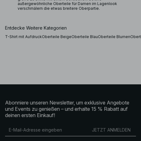
außergewöhnliche Oberteile für Damen im Lagenlook
verschmälern die etwas breitere Oberpartie.
Entdecke Weitere Kategorien
T-Shirt mit Aufdruck
Oberteile Beige
Oberteile Blau
Oberteile Blumen
Obert
Abonniere unseren Newsletter, um exklusive Angebote
und Events zu genießen – und erhalte 15 % Rabatt auf
deinen ersten Einkauf!
JETZT ANMELDEN