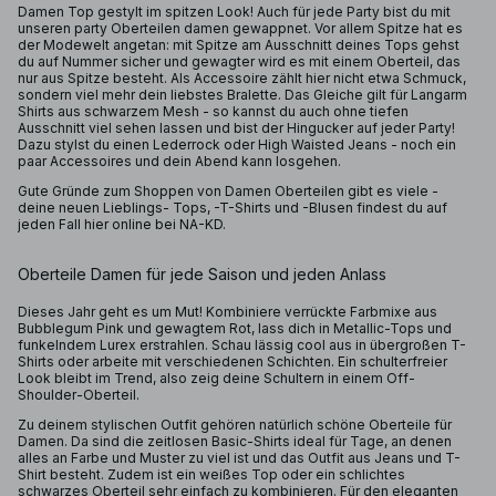
Damen Top gestylt im spitzen Look! Auch für jede Party bist du mit
unseren party Oberteilen damen gewappnet. Vor allem Spitze hat es
der Modewelt angetan: mit Spitze am Ausschnitt deines Tops gehst
du auf Nummer sicher und gewagter wird es mit einem Oberteil, das
nur aus Spitze besteht. Als Accessoire zählt hier nicht etwa Schmuck,
sondern viel mehr dein liebstes Bralette. Das Gleiche gilt für Langarm
Shirts aus schwarzem Mesh - so kannst du auch ohne tiefen
Ausschnitt viel sehen lassen und bist der Hingucker auf jeder Party!
Dazu stylst du einen Lederrock oder High Waisted Jeans - noch ein
paar Accessoires und dein Abend kann losgehen.
Gute Gründe zum Shoppen von Damen Oberteilen gibt es viele -
deine neuen Lieblings- Tops, -T-Shirts und -Blusen findest du auf
jeden Fall hier online bei NA-KD.
Oberteile Damen für jede Saison und jeden Anlass
Dieses Jahr geht es um Mut! Kombiniere verrückte Farbmixe aus
Bubblegum Pink und gewagtem Rot, lass dich in Metallic-Tops und
funkelndem Lurex erstrahlen. Schau lässig cool aus in übergroßen T-
Shirts oder arbeite mit verschiedenen Schichten. Ein schulterfreier
Look bleibt im Trend, also zeig deine Schultern in einem Off-
Shoulder-Oberteil.
Zu deinem stylischen Outfit gehören natürlich schöne Oberteile für
Damen. Da sind die zeitlosen Basic-Shirts ideal für Tage, an denen
alles an Farbe und Muster zu viel ist und das Outfit aus Jeans und T-
Shirt besteht. Zudem ist ein weißes Top oder ein schlichtes
schwarzes Oberteil sehr einfach zu kombinieren. Für den eleganten