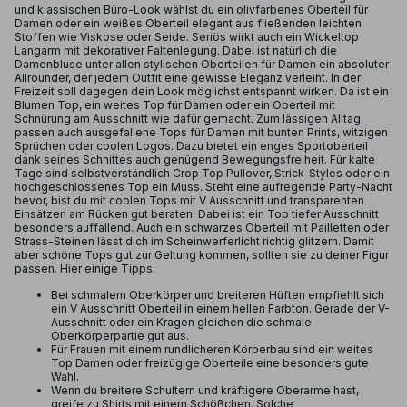
und klassischen Büro-Look wählst du ein olivfarbenes Oberteil für
Damen oder ein weißes Oberteil elegant aus fließenden leichten
Stoffen wie Viskose oder Seide. Seriös wirkt auch ein Wickeltop
Langarm mit dekorativer Faltenlegung. Dabei ist natürlich die
Damenbluse unter allen stylischen Oberteilen für Damen ein absoluter
Allrounder, der jedem Outfit eine gewisse Eleganz verleiht. In der
Freizeit soll dagegen dein Look möglichst entspannt wirken. Da ist ein
Blumen Top, ein weites Top für Damen oder ein Oberteil mit
Schnürung am Ausschnitt wie dafür gemacht. Zum lässigen Alltag
passen auch ausgefallene Tops für Damen mit bunten Prints, witzigen
Sprüchen oder coolen Logos. Dazu bietet ein enges Sportoberteil
dank seines Schnittes auch genügend Bewegungsfreiheit. Für kalte
Tage sind selbstverständlich Crop Top Pullover, Strick-Styles oder ein
hochgeschlossenes Top ein Muss. Steht eine aufregende Party-Nacht
bevor, bist du mit coolen Tops mit V Ausschnitt und transparenten
Einsätzen am Rücken gut beraten. Dabei ist ein Top tiefer Ausschnitt
besonders auffallend. Auch ein schwarzes Oberteil mit Pailletten oder
Strass-Steinen lässt dich im Scheinwerferlicht richtig glitzern. Damit
aber schöne Tops gut zur Geltung kommen, sollten sie zu deiner Figur
passen. Hier einige Tipps:
Bei schmalem Oberkörper und breiteren Hüften empfiehlt sich
ein V Ausschnitt Oberteil in einem hellen Farbton. Gerade der V-
Ausschnitt oder ein Kragen gleichen die schmale
Oberkörperpartie gut aus.
Für Frauen mit einem rundlicheren Körperbau sind ein weites
Top Damen oder freizügige Oberteile eine besonders gute
Wahl.
Wenn du breitere Schultern und kräftigere Oberarme hast,
greife zu Shirts mit einem Schößchen. Solche