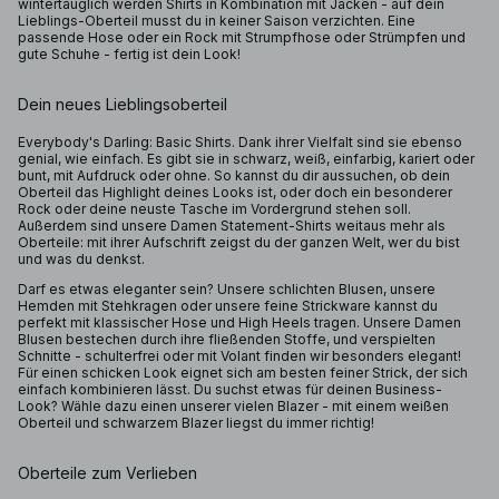
wintertauglich werden Shirts in Kombination mit Jacken - auf dein
Lieblings-Oberteil musst du in keiner Saison verzichten. Eine
passende Hose oder ein Rock mit Strumpfhose oder Strümpfen und
gute Schuhe - fertig ist dein Look!
Dein neues Lieblingsoberteil
Everybody's Darling: Basic Shirts. Dank ihrer Vielfalt sind sie ebenso
genial, wie einfach. Es gibt sie in schwarz, weiß, einfarbig, kariert oder
bunt, mit Aufdruck oder ohne. So kannst du dir aussuchen, ob dein
Oberteil das Highlight deines Looks ist, oder doch ein besonderer
Rock oder deine neuste Tasche im Vordergrund stehen soll.
Außerdem sind unsere Damen Statement-Shirts weitaus mehr als
Oberteile: mit ihrer Aufschrift zeigst du der ganzen Welt, wer du bist
und was du denkst.
Darf es etwas eleganter sein? Unsere schlichten Blusen, unsere
Hemden mit Stehkragen oder unsere feine Strickware kannst du
perfekt mit klassischer Hose und High Heels tragen. Unsere Damen
Blusen bestechen durch ihre fließenden Stoffe, und verspielten
Schnitte - schulterfrei oder mit Volant finden wir besonders elegant!
Für einen schicken Look eignet sich am besten feiner Strick, der sich
einfach kombinieren lässt. Du suchst etwas für deinen Business-
Look? Wähle dazu einen unserer vielen Blazer - mit einem weißen
Oberteil und schwarzem Blazer liegst du immer richtig!
Oberteile zum Verlieben