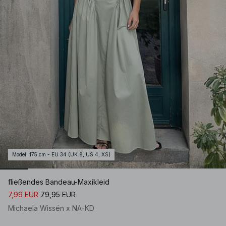
Model
:
175 cm - EU 34 (UK 8, US 4, XS)
fließendes Bandeau-Maxikleid
7,99 EUR
79,95 EUR
Michaela Wissén x NA-KD