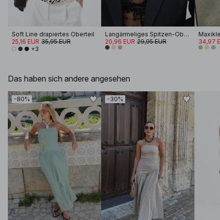
Soft Line drapiertes Oberteil
Langärmeliges Spitzen-Oberteil
25,16 EUR
35,95 EUR
20,96 EUR
29,95 EUR
34,97 
+3
Das haben sich andere angesehen
-80%
-30%