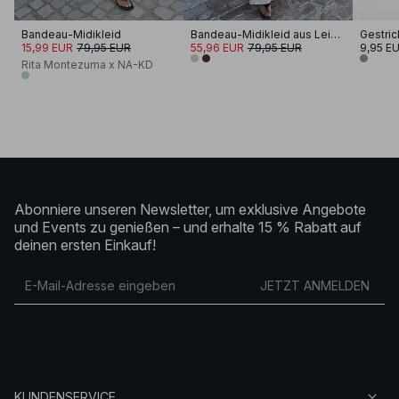
Bandeau-Midikleid
Bandeau-Midikleid aus Leinenmischung
Gestric
15,99 EUR
79,95 EUR
55,96 EUR
79,95 EUR
9,95 E
Rita Montezuma x NA-KD
Abonniere unseren Newsletter, um exklusive Angebote
und Events zu genießen – und erhalte 15 % Rabatt auf
deinen ersten Einkauf!
JETZT ANMELDEN
KUNDENSERVICE