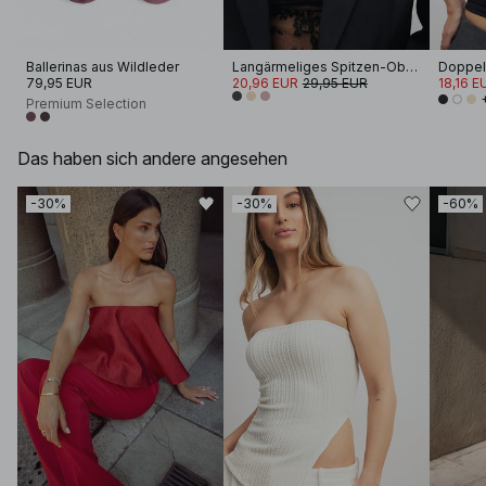
Ballerinas aus Wildleder
Langärmeliges Spitzen-Oberteil
Doppell
79,95 EUR
20,96 EUR
29,95 EUR
18,16 E
Premium Selection
Das haben sich andere angesehen
-30%
-30%
-60%