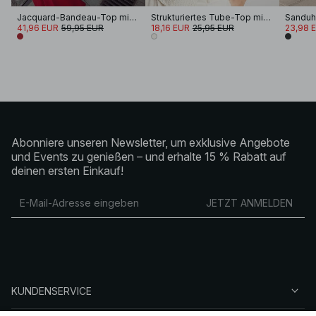
Jacquard-Bandeau-Top mit Volumen
Strukturiertes Tube-Top mit Seitenschlitz
Sanduh
41,96 EUR
59,95 EUR
18,16 EUR
25,95 EUR
23,98 
Abonniere unseren Newsletter, um exklusive Angebote
und Events zu genießen – und erhalte 15 % Rabatt auf
deinen ersten Einkauf!
JETZT ANMELDEN
KUNDENSERVICE