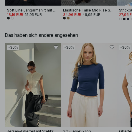
Soft Line Langarmshirt mit Trichterhals
Elastische Taille Mid Rise Satin-Hosen
18,16 EUR
25,95 EUR
34,96 EUR
49,95 EUR
27,96 
Das haben sich andere angesehen
-30%
-30%
-30%
Jersey-Oberteil mit Stehkragen
3/4-Jersey-Top
Obertei