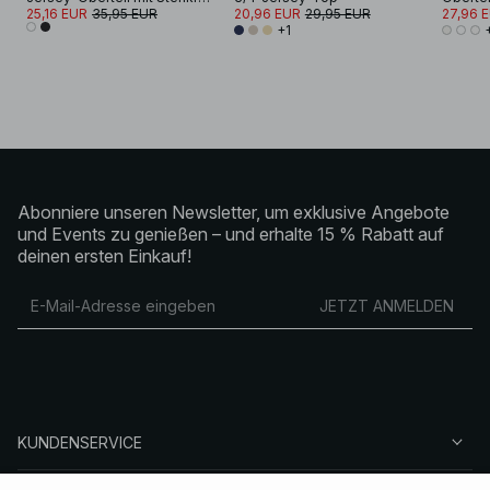
25,16 EUR
35,95 EUR
20,96 EUR
29,95 EUR
27,96 
+1
Abonniere unseren Newsletter, um exklusive Angebote
und Events zu genießen – und erhalte 15 % Rabatt auf
deinen ersten Einkauf!
JETZT ANMELDEN
KUNDENSERVICE