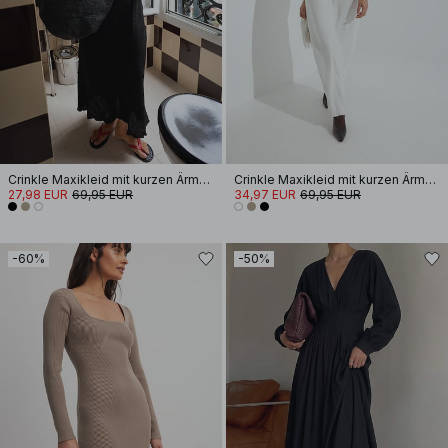
Crinkle Maxikleid mit kurzen Ärmeln
Crinkle Maxikleid mit kurzen Ärmeln
27,98 EUR
69,95 EUR
34,97 EUR
69,95 EUR
-60%
-50%