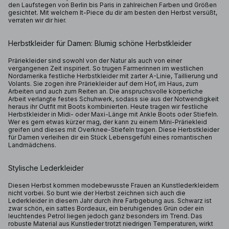
den Laufstegen von Berlin bis Paris in zahlreichen Farben und Größen
gesichtet. Mit welchem It-Piece du dir am besten den Herbst versüßt,
verraten wir dir hier.
Herbstkleider für Damen: Blumig schöne Herbstkleider
Präriekleider sind sowohl von der Natur als auch von einer
vergangenen Zeit inspiriert. So trugen Farmerinnen im westlichen
Nordamerika festliche Herbstkleider mit zarter A-Linie, Taillierung und
Volants. Sie zogen ihre Präriekleider auf dem Hof, im Haus, zum
Arbeiten und auch zum Reiten an. Die anspruchsvolle körperliche
Arbeit verlangte festes Schuhwerk, sodass sie aus der Notwendigkeit
heraus ihr Outfit mit Boots kombinierten. Heute tragen wir festliche
Herbstkleider in Midi- oder Maxi-Länge mit Ankle Boots oder Stiefeln.
Wer es gern etwas kürzer mag, der kann zu einem Mini-Präriekleid
greifen und dieses mit Overknee-Stiefeln tragen. Diese Herbstkleider
für Damen verleihen dir ein Stück Lebensgefühl eines romantischen
Landmädchens.
Stylische Lederkleider
Diesen Herbst kommen modebewusste Frauen an Kunstlederkleidern
nicht vorbei. So bunt wie der Herbst zeichnen sich auch die
Lederkleider in diesem Jahr durch ihre Farbgebung aus. Schwarz ist
zwar schön, ein sattes Bordeaux, ein beruhigendes Grün oder ein
leuchtendes Petrol liegen jedoch ganz besonders im Trend. Das
robuste Material aus Kunstleder trotzt niedrigen Temperaturen, wirkt