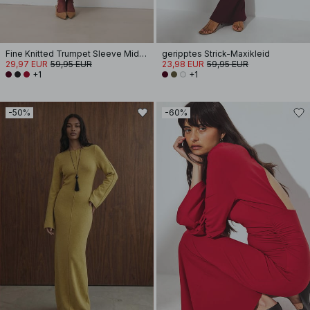
Fine Knitted Trumpet Sleeve Midi Dress
geripptes Strick-Maxikleid
29,97 EUR
59,95 EUR
23,98 EUR
59,95 EUR
+1
+1
-50%
-60%