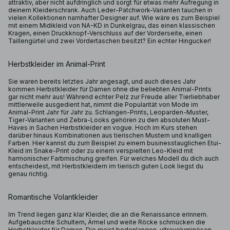
attraktiv, aber nicht aufdringlich und sorgt für etwas mehr Aufregung in
deinem Kleiderschrank. Auch Leder-Patchwork-Varianten tauchen in
vielen Kollektionen namhafter Designer auf. Wie wäre es zum Beispiel
mit einem Midikleid von NA-KD in Dunkelgrau, das einen klassischen
Kragen, einen Druckknopf-Verschluss auf der Vorderseite, einen
Taillengürtel und zwei Vordertaschen besitzt? Ein echter Hingucker!
Herbstkleider im Animal-Print
Sie waren bereits letztes Jahr angesagt, und auch dieses Jahr
kommen Herbstkleider für Damen ohne die beliebten Animal-Prints
gar nicht mehr aus! Während echter Pelz zur Freude aller Tierliebhaber
mittlerweile ausgedient hat, nimmt die Popularität von Mode im
Animal-Print Jahr für Jahr zu. Schlangen-Prints, Leoparden-Muster,
Tiger-Varianten und Zebra-Looks gehören zu den absoluten Must-
Haves in Sachen Herbstkleider en vogue. Hoch im Kurs stehen
darüber hinaus Kombinationen aus tierischen Mustern und knalligen
Farben. Hier kannst du zum Beispiel zu einem businesstauglichen Etui-
Kleid im Snake-Print oder zu einem verspielten Leo-Kleid mit
harmonischer Farbmischung greifen. Für welches Modell du dich auch
entscheidest, mit Herbstkleidern im tierisch guten Look liegst du
genau richtig.
Romantische Volantkleider
Im Trend liegen ganz klar Kleider, die an die Renaissance erinnern.
Aufgebauschte Schultern, Ärmel und weite Röcke schmücken die
Herbstkleider für Damen. Die meist bodenlangen, ultravoluminösen