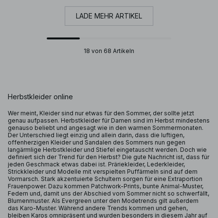
LADE MEHR ARTIKEL
18 von 68 Artikeln
Herbstkleider online
Wer meint, Kleider sind nur etwas für den Sommer, der sollte jetzt
genau aufpassen. Herbstkleider für Damen sind im Herbst mindestens
genauso beliebt und angesagt wie in den warmen Sommermonaten.
Der Unterschied liegt einzig und allein darin, dass die luftigen,
offenherzigen Kleider und Sandalen des Sommers nun gegen
langärmlige Herbstkleider und Stiefel eingetauscht werden. Doch wie
definiert sich der Trend für den Herbst? Die gute Nachricht ist, dass für
jeden Geschmack etwas dabei ist. Präriekleider, Lederkleider,
Strickkleider und Modelle mit verspielten Puffärmeln sind auf dem
Vormarsch. Stark akzentuierte Schultern sorgen für eine Extraportion
Frauenpower. Dazu kommen Patchwork-Prints, bunte Animal-Muster,
Federn und, damit uns der Abschied vom Sommer nicht so schwerfällt,
Blumenmuster. Als Evergreen unter den Modetrends gilt außerdem
das Karo-Muster. Während andere Trends kommen und gehen,
bleiben Karos omnipräsent und wurden besonders in diesem Jahr auf