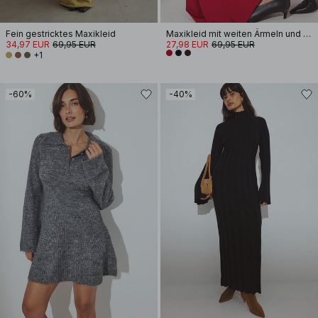
Fein gestricktes Maxikleid
Maxikleid mit weiten Ärmeln und offenem Rücken
34,97 EUR
69,95 EUR
27,98 EUR
69,95 EUR
+1
-60%
-40%