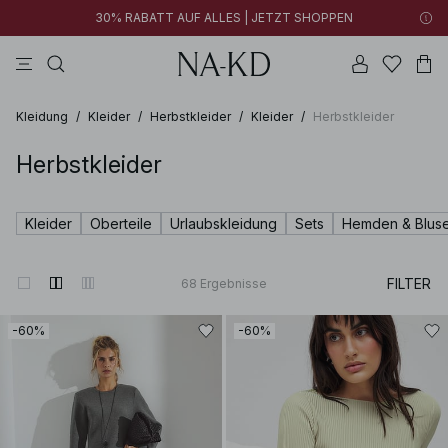
30% RABATT AUF ALLES | JETZT SHOPPEN
longsleeves
braun
schwarz
hosen
hellbraun
Kleidung
/
Kleider
/
Herbstkleider
/
Kleider
/
Herbstkleider
Herbstkleider
Kleider
Oberteile
Urlaubskleidung
Sets
Hemden & Blus
FILTER
68
Ergebnisse
-60%
-60%