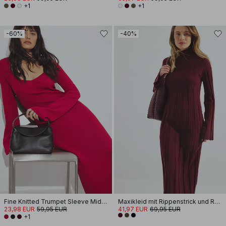
+1
+1
-60%
-40%
Fine Knitted Trumpet Sleeve Midi Dress
Maxikleid mit Rippenstrick und Rollkragen
23,98 EUR
59,95 EUR
41,97 EUR
69,95 EUR
+1