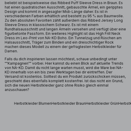
beliebt ist beispielsweise das Ribbed Puff Sleeve Dress in Braun. Es
hat einen quadratischen Ausschnitt, gebauschte Ärmel, ein geripptes
Design und kommt in angesagter Midi-Länge daher. Es ist in
verschiedenen Farben erhältlich und besteht zu 95 % aus Baumwolle.
Zu den absoluten Favoriten zählt außerdem das Ribbed Jersey Long
Sleeve Dress in klassischem Schwarz. Es ist mit einem
Rundhalsausschnitt und langen Ärmeln versehen und verfügt über eine
figurbetonte Passform. Ein weiteres Highlight ist das High Frill Neck
Dress im Leo-Print von NA-KD Boho. Ein Tunnelzug und Rüschen am
Halsausschnitt, Träger zum Binden und ein dreischichtiger Rock
machen dieses Modell zu einem der gefragtesten Herbstkleider für
Damen.
Falls du dich inspirieren lassen möchtest, schaue unbedingt unter
""Kampagnen"" vorbei. Hier kannst du einen Blick auf aktuelle Trends
von NA-KD. Damit du nicht lange warten musst, wird die Ware bei NA-
KD innerhalb von ein bis zwei Werktagen bei dir eintreffen. Der
Versand ist kostenlos. Solltest du ein Produkt zurückschicken müssen,
geschieht dies ebenfalls komplett kostenfrei. Ist das nicht ein Grund,
sich die neuen Herbstkleider ganz ohne Risiko gleich einmal
anzuschauen?
Herbstkleider Blumen
Herbstkleider Braun
Herbstkleider Grün
Herbst