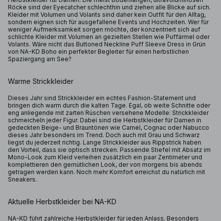
Röcke sind der Eyecatcher schlechthin und ziehen alle Blicke auf sich.
Kleider mit Volumen und Volants sind daher kein Outfit für den Alltag,
sondern eignen sich für ausgefallene Events und Hochzeiten. Wer für
weniger Aufmerksamkeit sorgen möchte, der konzentriert sich auf
schlichte Kleider mit Volumen an gezielten Stellen wie Puffärmel oder
Volants. Wäre nicht das Buttoned Neckline Puff Sleeve Dress in Grün
von NA-KD Boho ein perfekter Begleiter für einen herbstlichen
Spaziergang am See?
Warme Strickkleider
Dieses Jahr sind Strickkleider ein echtes Fashion-Statement und
bringen dich warm durch die kalten Tage. Egal, ob weite Schnitte oder
eng anliegende mit zarten Rüschen versehene Modelle: Strickkleider
schmeicheln jeder Figur. Dabei sind die Herbstkleider für Damen in
gedeckten Beige- und Brauntönen wie Camel, Cognac oder Nabucco
dieses Jahr besonders im Trend. Doch auch mit Grau und Schwarz
liegst du jederzeit richtig. Lange Strickkleider aus Rippstrick haben
den Vorteil, dass sie optisch strecken. Passende Stiefel mit Absatz im
Mono-Look zum Kleid verleihen zusätzlich ein paar Zentimeter und
komplettieren den gemütlichen Look, der von morgens bis abends
getragen werden kann. Noch mehr Komfort erreichst du natürlich mit
Sneakers.
Aktuelle Herbstkleider bei NA-KD
NA-KD führt zahlreiche Herbstkleider für jeden Anlass. Besonders