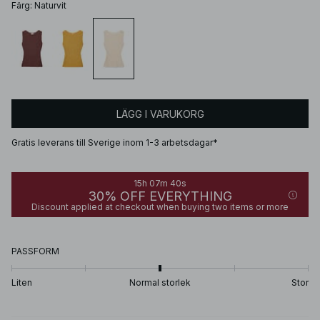
Färg
:
Naturvit
LÄGG I VARUKORG
Gratis leverans till Sverige inom 1-3 arbetsdagar*
15h 07m 40s
30% OFF EVERYTHING
Discount applied at checkout when buying two items or more
PASSFORM
Liten
Normal storlek
Stor