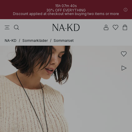
15h 07m 40s
30% OFF EVERYTHING
Discount applied at checkout when buying two items or more
linne
byxor
toppar
klänningar
bruna
NA-KD
/
Sommarkläder
/
Sommarset