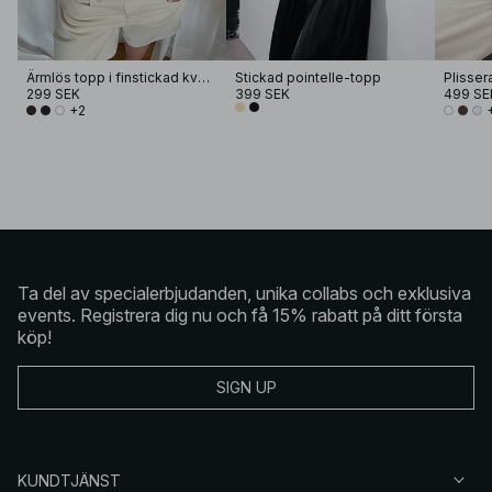
Ärmlös topp i finstickad kvalitet
Stickad pointelle-topp
299 SEK
399 SEK
499 SE
+2
Ta del av specialerbjudanden, unika collabs och exklusiva
events. Registrera dig nu och få 15% rabatt på ditt första
köp!
SIGN UP
KUNDTJÄNST