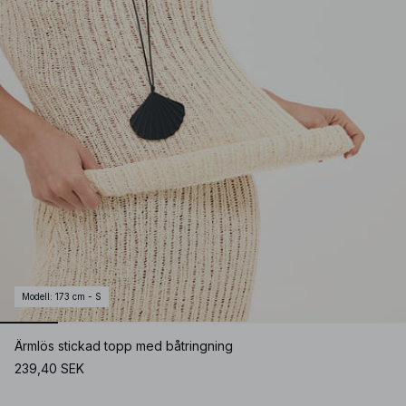
Modell
:
173 cm - S
Ärmlös stickad topp med båtringning
239,40 SEK