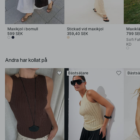
Maxikjol i bomull
Stickad vid maxikjol
599 SEK
359,40 SEK
799 SE
Sofi Fa
KD
Andra har kollat på
Bästsäljare
Bästsä