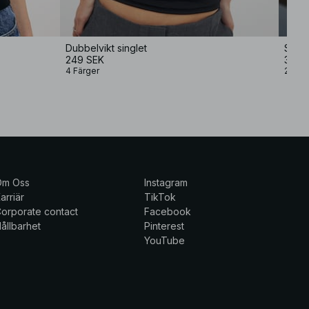
Dubbelvikt singlet
Stick
249 SEK
349 
4 Färger
2 Färg
Om Oss
Instagram
arriär
TikTok
orporate contact
Facebook
ållbarhet
Pinterest
YouTube