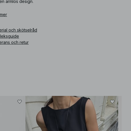
en ärmlös design.
ikelnummer
 mer
:
1100-013076-0002
rial och skötselråd
rleksguide
erans och retur
Bäst