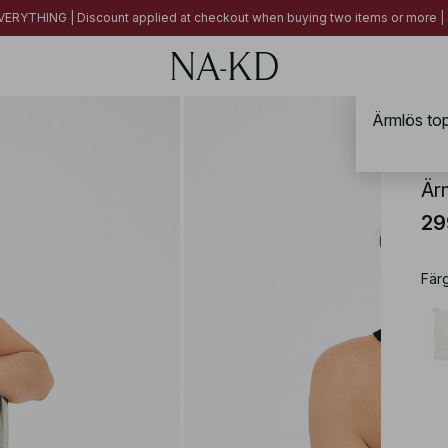
ERYTHING | Discount applied at checkout when buying two items or more
Ärmlös topp
NA-
Ärm
29
Fär