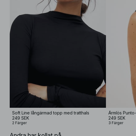
Soft Line långärmad topp med tratthals
Ärmlös Punto-
249 SEK
249 SEK
2 Färger
3 Färger
Andra har kollat på