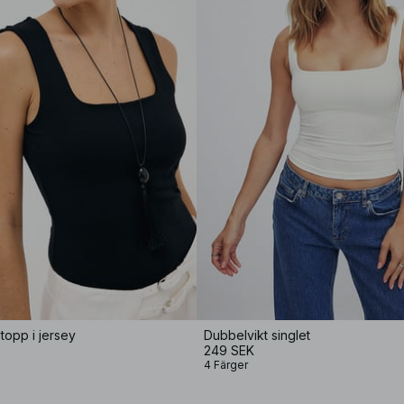
topp i jersey
Dubbelvikt singlet
249 SEK
4 Färger