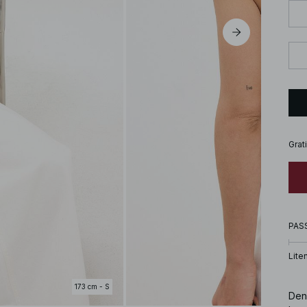
Grat
PAS
Lite
173 cm - S
Den 