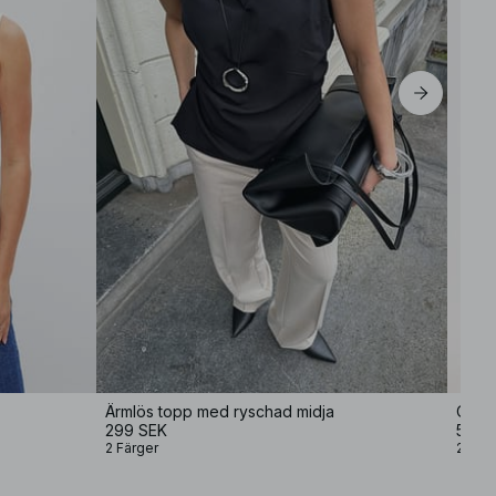
Ärmlös topp med ryschad midja
Overs
299 SEK
599 
2 Färger
2 Färg