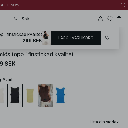
 | SHOP NOW
 i finstickad kvalitet
LÄGG I VARUKORG
KD
/
Sommarkläder
/
Sommartoppar
299 SEK
lös topp i finstickad kvalitet
9 SEK
g
:
Svart
Hitta din storlek