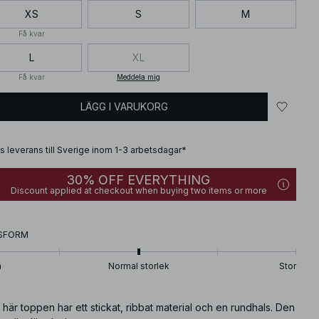
XS
S
M
Få kvar
L
XL
Få kvar
Meddela mig
LÄGG I VARUKORG
is leverans till Sverige inom 1-3 arbetsdagar*
30% OFF EVERYTHING
Discount applied at checkout when buying two items or more
SFORM
n
Normal storlek
Stor
här toppen har ett stickat, ribbat material och en rundhals. Den