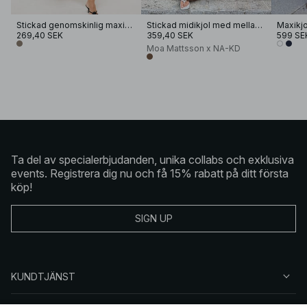
Stickad genomskinlig maxikjol
Stickad midikjol med mellanhög midja
Maxikjo
269,40 SEK
359,40 SEK
599 SE
Moa Mattsson x NA-KD
Ta del av specialerbjudanden, unika collabs och exklusiva
events. Registrera dig nu och få 15% rabatt på ditt första
köp!
SIGN UP
KUNDTJÄNST