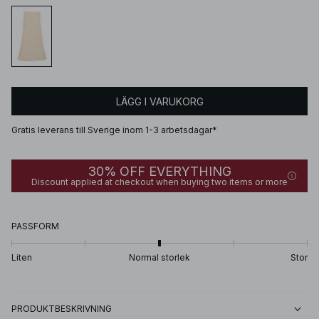
LÄGG I VARUKORG
Gratis leverans till Sverige inom 1-3 arbetsdagar*
30% OFF EVERYTHING
Discount applied at checkout when buying two items or more
PASSFORM
Liten
Normal storlek
Stor
PRODUKTBESKRIVNING