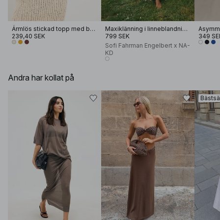
Ärmlös stickad topp med båtringning
Maxiklänning i linneblandning med tryck
Asymme
239,40 SEK
799 SEK
349 SE
Sofi Fahrman Engelbert x NA-
KD
Andra har kollat på
Bästsä