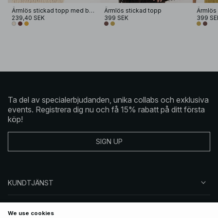
Ärmlös stickad topp med båtringning
Ärmlös stickad topp
Ärmlös 
239,40 SEK
399 SEK
399 SE
Ta del av specialerbjudanden, unika collabs och exklusiva
events. Registrera dig nu och få 15% rabatt på ditt första
köp!
SIGN UP
KUNDTJÄNST
OM NA-KD