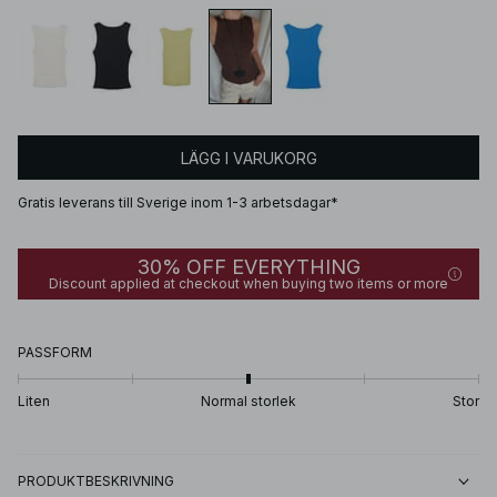
LÄGG I VARUKORG
Gratis leverans till Sverige inom 1-3 arbetsdagar*
30% OFF EVERYTHING
Discount applied at checkout when buying two items or more
PASSFORM
Liten
Normal storlek
Stor
PRODUKTBESKRIVNING