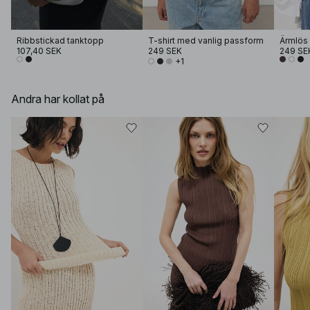
Ribbstickad tanktopp
T-shirt med vanlig passform
Ärmlös 
107,40 SEK
249 SEK
249 SE
+1
Andra har kollat på