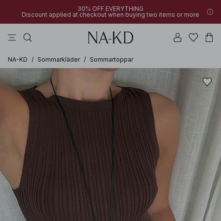
30% OFF EVERYTHING
Discount applied at checkout when buying two items or more
långärmade toppar
byxor
klänningar
bruna
överdelar
NA-KD
/
Sommarkläder
/
Sommartoppar