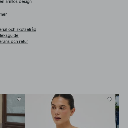
en ärmlös design.
ikelnummer
 mer
:
1100-013076-0010
rial och skötselråd
rleksguide
erans och retur