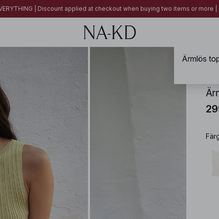
ERYTHING | Discount applied at checkout when buying two items or more
Ärmlös topp
NA-
Ärm
29
Fär