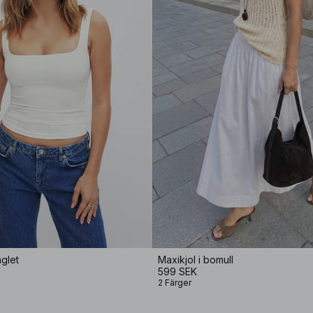
nglet
Maxikjol i bomull
599 SEK
2 Färger