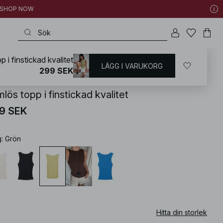
 | SHOP NOW
 i finstickad kvalitet
LÄGG I VARUKORG
KD
/
Sommarkläder
/
Sommartoppar
299 SEK
lös topp i finstickad kvalitet
9 SEK
g
:
Grön
Hitta din storlek