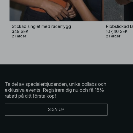
Stickad singlet med racerrygg
Ribbstickad t
349 SEK
107,40 SEK
2 Färger
2 Färger
Ta del av specialerbjudanden, unika collabs och
exklusiva events. Registrera dig nu och få 15%
rabatt på ditt första köp!
SIGN UP