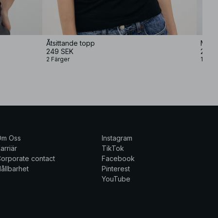
Åtsittande topp
Mjukt
249 SEK
249 
2 Färger
1 Färg
Om Oss
Instagram
arriär
TikTok
orporate contact
Facebook
ållbarhet
Pinterest
YouTube