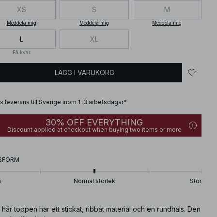
XS
S
M
Meddela mig
Meddela mig
Meddela mig
L
XL
Få kvar
LÄGG I VARUKORG
is leverans till Sverige inom 1-3 arbetsdagar*
30% OFF EVERYTHING
Discount applied at checkout when buying two items or more
SFORM
n
Normal storlek
Stor
här toppen har ett stickat, ribbat material och en rundhals. Den