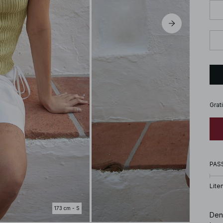
Grat
PAS
Lite
173 cm - S
Den 