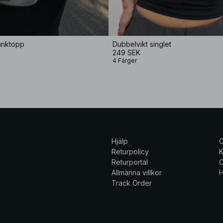
anktopp
Dubbelvikt singlet
249 SEK
4 Färger
Hjälp
Returpolicy
K
Returportal
C
Allmänna villkor
H
Track Order