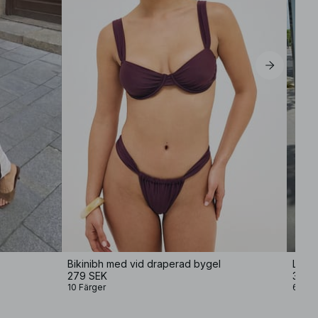
Bikinibh med vid draperad bygel
Lösa 
279 SEK
399 
10 Färger
6 Fär