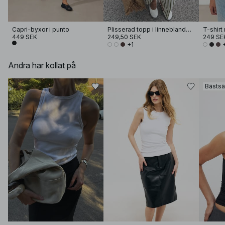
Capri-byxor i punto
Plisserad topp i linneblandning
T-shirt
449 SEK
249,50 SEK
249 SE
+1
Andra har kollat på
Bästsä