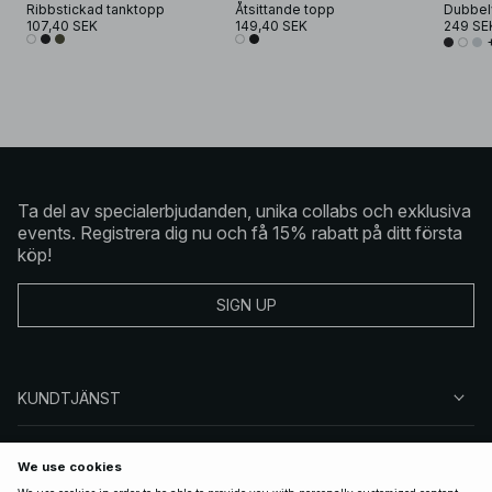
Ribbstickad tanktopp
Åtsittande topp
Dubbelv
107,40 SEK
149,40 SEK
249 SE
Ta del av specialerbjudanden, unika collabs och exklusiva
events. Registrera dig nu och få 15% rabatt på ditt första
köp!
SIGN UP
KUNDTJÄNST
OM NA-KD