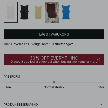
LÄGG I VARUKORG
Gratis leverans till Sverige inom 1-3 arbetsdagar*
30% OFF EVERYTHING
Discount applied at checkout when buying two items or more
PASSFORM
Liten
Normal storlek
Stor
PRODUKTBESKRIVNING