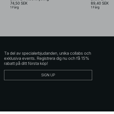
74,50 SEK
89,40 SEK
1 Färg
1 Färg
Ta del av specialerbjudanden, unika collabs och
exklusiva events. Registrera dig nu och få 15%
rabatt på ditt första köp!
SIGN UP