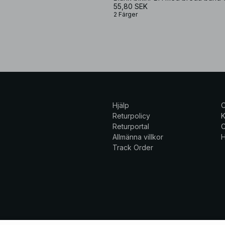
55,80 SEK
2 Färger
Hjälp
Returpolicy
K
Returportal
C
Allmänna villkor
H
Track Order