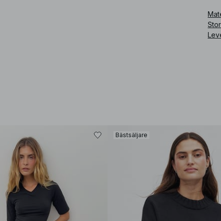
Mate
Sto
Lev
Bästsäljare