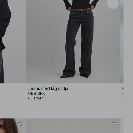
Jeans med låg midja
Bagg
699 SEK
699 
8 Färger
6 Fär