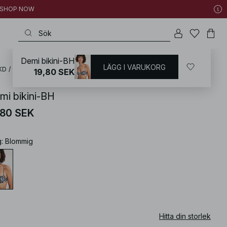
 | SHOP NOW
Demi bikini-BH
LÄGG I VARUKORG
KD
/
Badkläder
/
Bikini
/
Bikiniöverdelar
/
Bikinis med bygel
19,80 SEK
mi bikini-BH
,80 SEK
g
:
Blommig
Hitta din storlek