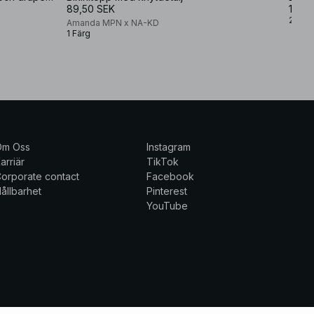
89,50 SEK
124,
2 Färg
Amanda MPN x NA-KD
1 Färg
Om Oss
Instagram
arriär
TikTok
orporate contact
Facebook
ållbarhet
Pinterest
YouTube