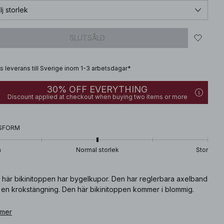
lj storlek
SLUTSÅLD
is leverans till Sverige inom 1-3 arbetsdagar*
30% OFF EVERYTHING
Discount applied at checkout when buying two items or more
SFORM
n
Normal storlek
Stor
 här bikinitoppen har bygelkupor. Den har reglerbara axelband
 en krokstängning. Den här bikinitoppen kommer i blommig.
ikelnummer
 mer
:
1000-101093-8070