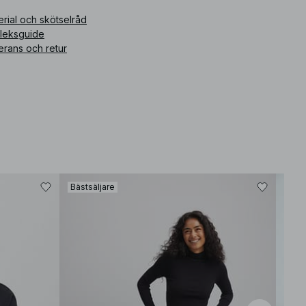
rial och skötselråd
rleksguide
erans och retur
Bästsäljare
Bäst