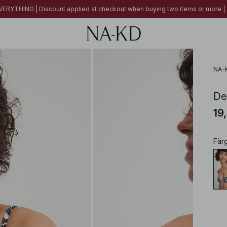
ERYTHING | Discount applied at checkout when buying two items or more
NA-
De
19
Fär