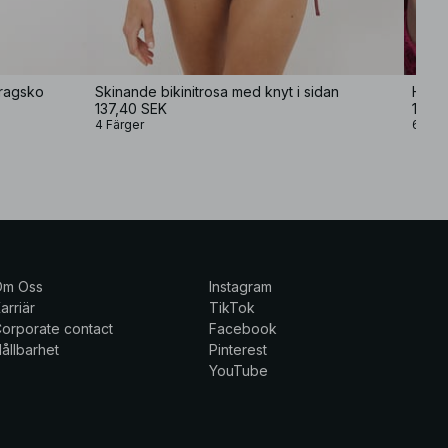
dragsko
Skinande bikinitrosa med knyt i sidan
Högsk
137,40 SEK
199 
4 Färger
6 Fär
Om Oss
Instagram
arriär
TikTok
orporate contact
Facebook
ållbarhet
Pinterest
YouTube