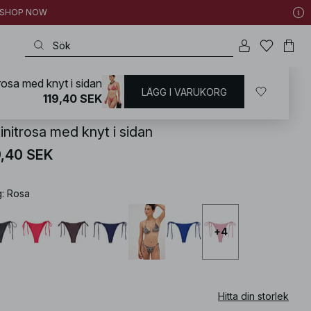
 | SHOP NOW
trosa med knyt i sidan
LÄGG I VARUKORG
KD
/
Badkläder
/
Bikini
/
Bikininederdelar
/
Brazilian Bikinis
119,40 SEK
initrosa med knyt i sidan
9,40 SEK
g
:
Rosa
+
4
Hitta din storlek