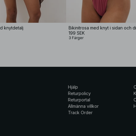
d knytdetalj
Bikinitrosa med knyt i sidan och 
199 SEK
3 Färger
Hjälp
Returpolicy
K
Returportal
C
Allmänna villkor
H
Track Order