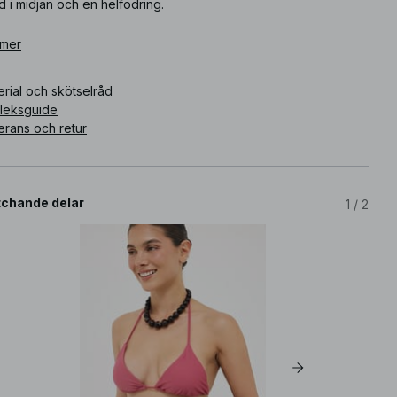
 i midjan och en helfodring.
ikelnummer
 mer
:
1100-012610-0368
rial och skötselråd
rleksguide
erans och retur
chande delar
1
/
2