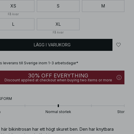
XS
S
M
Få kvar
L
XL
Få kvar
LÄGG I VARUKORG
is leverans till Sverige inom 1-3 arbetsdagar*
30% OFF EVERYTHING
Discount applied at checkout when buying two items or more
SFORM
n
Normal storlek
Stor
här bikinitrosan har ett högt skuret ben. Den har knytbara