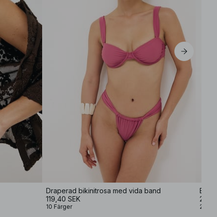
M
L
XL
Draperad bikinitrosa med vida band
Biki
119,40 SEK
279 
10 Färger
2 Färg