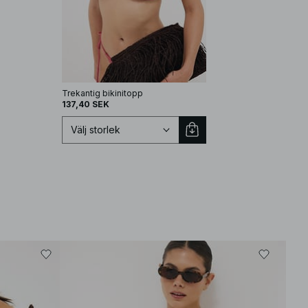
Trekantig bikinitopp
Bikinibh med vid drapera
137,40 SEK
139,50 SEK
Välj storlek
Välj storlek
XS
S