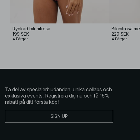
Rynkad bikinitrosa
Bikinitrosa me
199 SEK
229 SEK
4 Färger
4 Färger
Ta del av specialerbjudanden, unika collabs och
exklusiva events. Registrera dig nu och få 15%
rabatt på ditt första köp!
SIGN UP