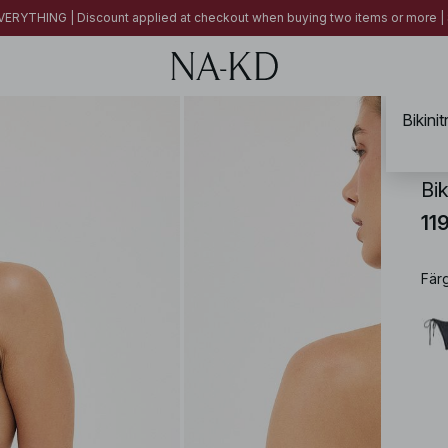
ERYTHING | Discount applied at checkout when buying two items or more
Bikini
NA-
Bik
11
Fär