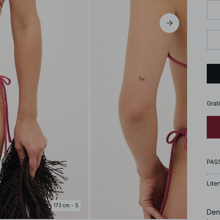
Grat
PAS
Lite
173 cm - S
Den 