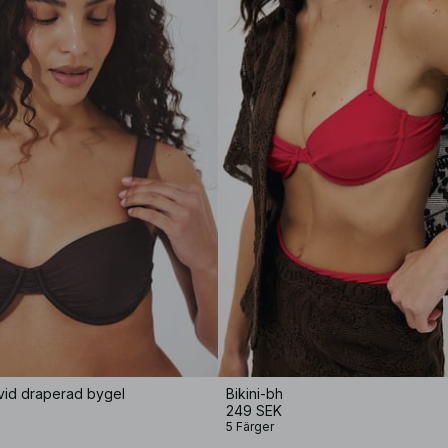
vid draperad bygel
Bikini-bh
249 SEK
5 Färger