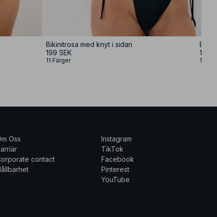
Bikinitrosa med knyt i sidan
Bikin
199 SEK
199 
11 Färger
11 Fär
Om Oss
Instagram
arriär
TikTok
orporate contact
Facebook
ållbarhet
Pinterest
YouTube