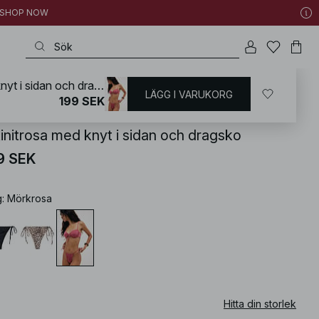
 | SHOP NOW
Bikinitrosa med knyt i sidan och dragsko
LÄGG I VARUKORG
KD
/
Badkläder
/
Bikini
/
Bikininederdelar
/
Brazilian Bikinis
199 SEK
kinitrosa med knyt i sidan och dragsko
9 SEK
g
:
Mörkrosa
Hitta din storlek