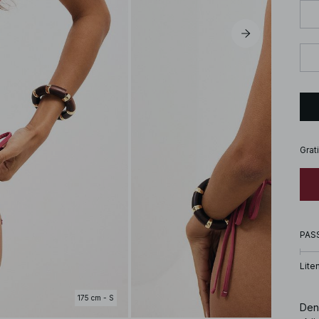
Grat
PAS
Lite
175 cm - S
Den 