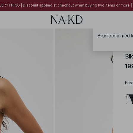
ERYTHING | Discount applied at checkout when buying two items or more
NA-
Bi
19
Fär