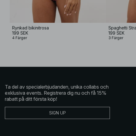
Rynkad bikinitrosa
Spaghetti Str
199 SEK
199 SEK
4 Färger
3 Färger
Ta del av specialerbjudanden, unika collabs och
exklusiva events. Registrera dig nu och få 15%
rabatt på ditt första köp!
SIGN UP