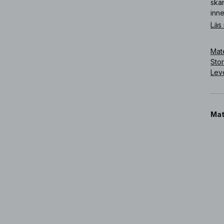
skär
inne
Läs
Art
Mate
Sto
Lev
Mat