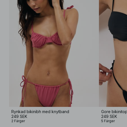
Rynkad bikinibh med knytband
Gore bikinito
249 SEK
249 SEK
2 Färger
5 Färger