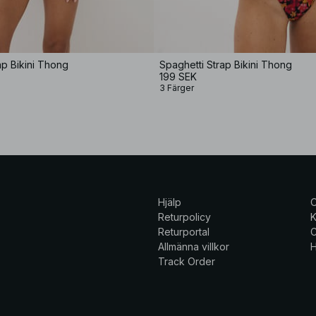
ap Bikini Thong
Spaghetti Strap Bikini Thong
199 SEK
3 Färger
Hjälp
Returpolicy
K
Returportal
C
Allmänna villkor
H
Track Order