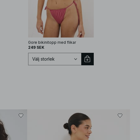
Gore bikinitopp med flikar
249 SEK
Välj storlek
Välj storlek
EU 70A
EU 70B
EU 70C
EU 70D
EU 75A