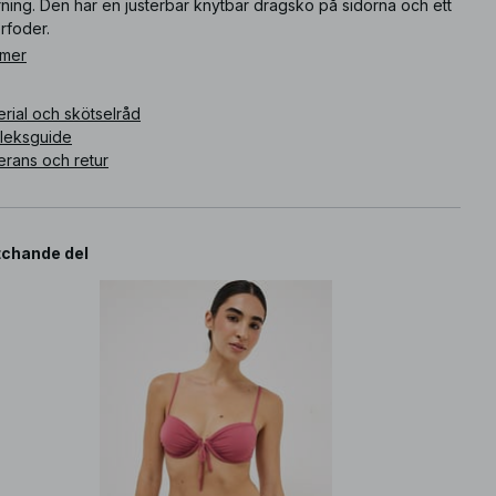
ning. Den har en justerbar knytbar dragsko på sidorna och ett
rfoder.
 mer
ikelnummer
:
1100-012618-0368
rial och skötselråd
rleksguide
erans och retur
chande del