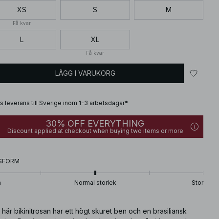
XS
S
M
Få kvar
L
XL
Få kvar
LÄGG I VARUKORG
is leverans till Sverige inom 1-3 arbetsdagar*
30% OFF EVERYTHING
Discount applied at checkout when buying two items or more
SFORM
n
Normal storlek
Stor
här bikinitrosan har ett högt skuret ben och en brasiliansk