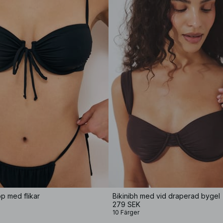
pp med flikar
Bikinibh med vid draperad bygel
279 SEK
10 Färger