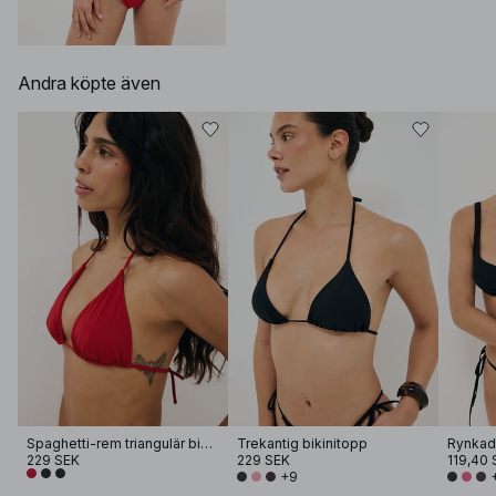
Andra köpte även
Spaghetti-rem triangulär bikiniöverdel
Trekantig bikinitopp
Rynkad 
229 SEK
229 SEK
119,40 
+9