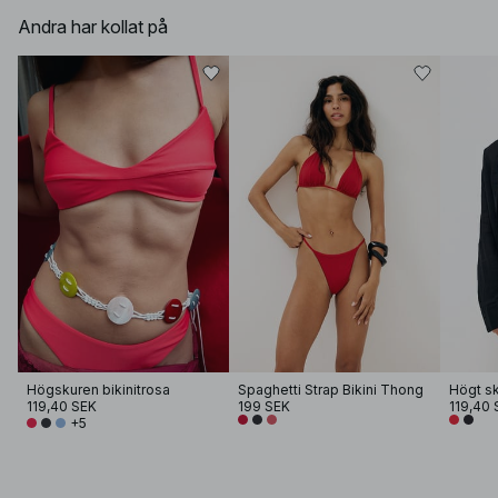
Andra har kollat på
Högskuren bikinitrosa
Spaghetti Strap Bikini Thong
Högt sk
119,40 SEK
199 SEK
119,40 
+5