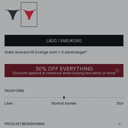
LÄGG I VARUKORG
Gratis leverans till Sverige inom 1-3 arbetsdagar*
30% OFF EVERYTHING
Discount applied at checkout when buying two items or more
PASSFORM
Liten
Normal storlek
Stor
PRODUKTBESKRIVNING