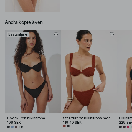
Andra köpte även
Bästsäljare
Högskuren bikinitrosa
Strukturerat bikinitrosa med hög midja
Bikinit
199 SEK
119,40 SEK
229 SE
+6