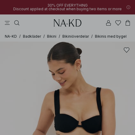
30% OFF EVERYTHING
Discount applied at checkout when buying two items or more
linne
klänningar
byxor
bruna
överdelar
NA-KD
/
Badkläder
/
Bikini
/
Bikiniöverdelar
/
Bikinis med bygel