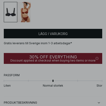
LÄGG I VARUKORG
Gratis leverans till Sverige inom 1-3 arbetsdagar*
30% OFF EVERYTHING
Discount applied at checkout when buying two items or more
PASSFORM
Liten
Normal storlek
Stor
PRODUKTBESKRIVNING