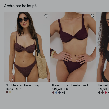
Andra har kollat på
Strukturerad bikinibhög
Bikinibh med breda band
Bikini-
167,40 SEK
149,40 SEK
99,60 
+2