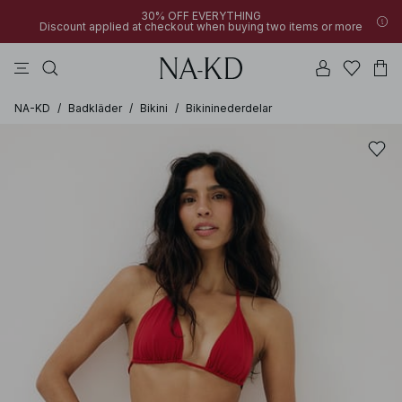
30% OFF EVERYTHING
Discount applied at checkout when buying two items or more
linne
byxor
klänningar
svarta
överdelar
NA-KD
/
Badkläder
/
Bikini
/
Bikininederdelar