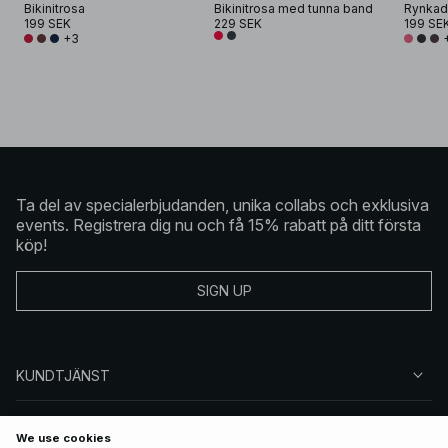
Bikinitrosa
Bikinitrosa med tunna band
Rynkad 
199 SEK
229 SEK
199 SE
+3
Ta del av specialerbjudanden, unika collabs och exklusiva
events. Registrera dig nu och få 15% rabatt på ditt första
köp!
SIGN UP
KUNDTJÄNST
OM NA-KD