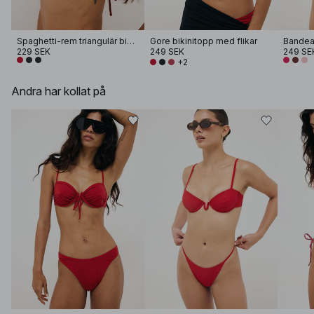
Spaghetti-rem triangulär bikiniöverdel
Gore bikinitopp med flikar
Bandea
229 SEK
249 SEK
249 SE
+2
Andra har kollat på