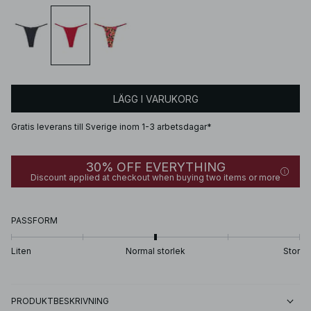
LÄGG I VARUKORG
Gratis leverans till Sverige inom 1-3 arbetsdagar*
30% OFF EVERYTHING
Discount applied at checkout when buying two items or more
PASSFORM
Liten
Normal storlek
Stor
PRODUKTBESKRIVNING