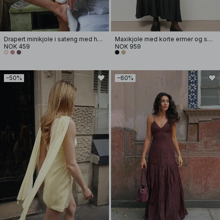
Drapert minikjole i sateng med halterneck
Maxikjole med korte ermer og smock i livet
NOK 459
NOK 959
−50%
−60%