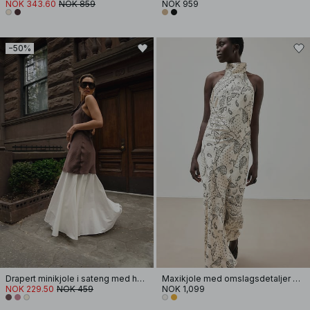
NOK 343.60
NOK 859
NOK 959
−50%
Drapert minikjole i sateng med halterneck
Maxikjole med omslagsdetaljer og halterneck
NOK 229.50
NOK 459
NOK 1,099