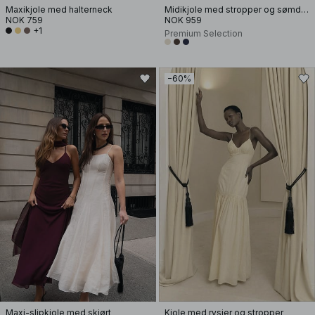
Maxikjole med halterneck
Midikjole med stropper og sømdetaljer
NOK 759
NOK 959
+1
Premium Selection
−60%
Maxi-slipkjole med skjørt
Kjole med rysjer og stropper