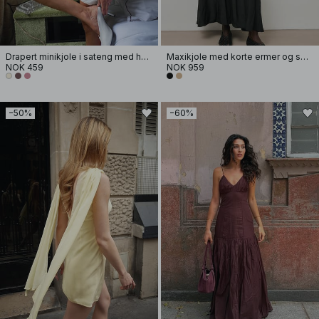
Drapert minikjole i sateng med halterneck
Maxikjole med korte ermer og smock i livet
NOK 459
NOK 959
−50%
−60%