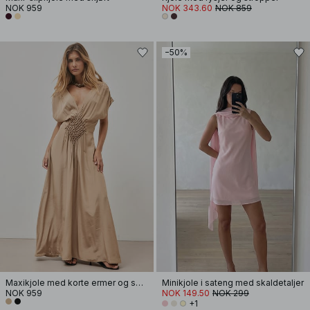
NOK 959
NOK 343.60
NOK 859
−50%
Maxikjole med korte ermer og smock i livet
Minikjole i sateng med skaldetaljer
NOK 959
NOK 149.50
NOK 299
+1