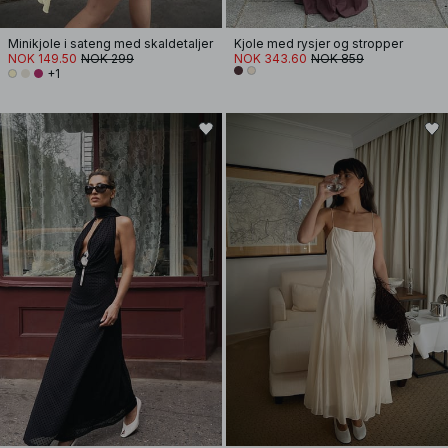
Minikjole i sateng med skaldetaljer
Kjole med rysjer og stropper
NOK 149.50
NOK 299
NOK 343.60
NOK 859
+1