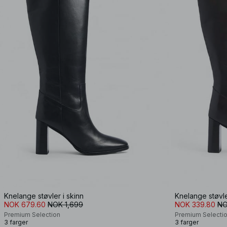
Knelange støvler i skinn
Knelange støvle
NOK 679.60
NOK 1,699
NOK 339.80
NO
Premium Selection
Premium Selecti
3 farger
3 farger