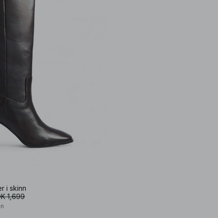
r i skinn
K 1,699
on