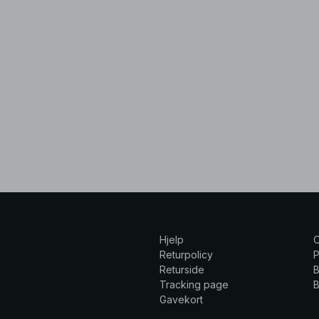
Hjelp
Returpolicy
P
Returside
B
Tracking page
B
Gavekort