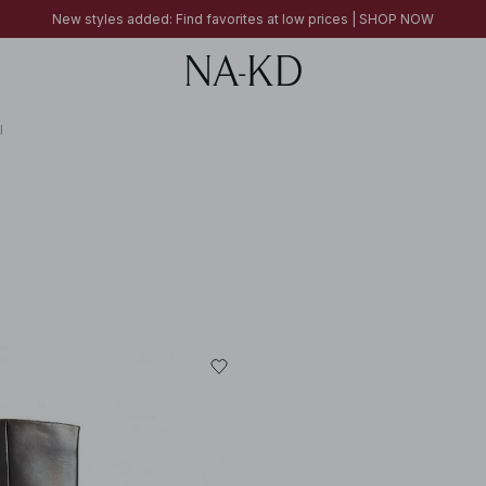
New styles added: Find favorites at low prices | SHOP NOW
New styles added: Find favorites at low prices | SHOP NOW
FINAL SALE | SHOP NOW
l