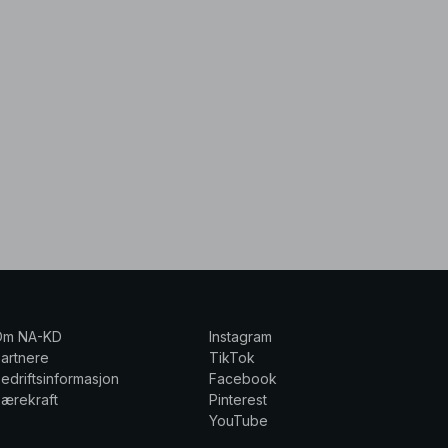
Om NA-KD
Instagram
artnere
TikTok
edriftsinformasjon
Facebook
ærekraft
Pinterest
YouTube