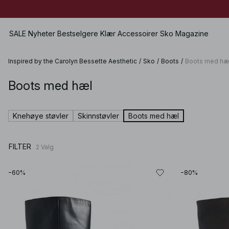
SALE
Nyheter
Bestselgere
Klær
Accessoirer
Sko
Magazine
Inspired by the Carolyn Bessette Aesthetic
/
Sko
/
Boots
/
Boots med hæ
Boots med hæl
Vis alle
Se alle
Se alle
Jeans
SALE
Vesker
Lave sko
Skjørt
Knehøye støvler
Skinnstøvler
Boots med hæl
Kjoler
Smykker
Høyhælte sko
Shorts
Topper
Solbriller
Skinnsko
Badetøy
FILTER
2
Valg
Gensere
Belter
Boots
Undertøy
Hoodies & Sweatshirts
Sjal & Skjerf
Sett
−60%
−80%
Skjorter & Bluser
Hatter & Skyggeluer
Premium Selection
Kåper & Jakker
Håraccessoirer
Kommer snart
Blazere
Vanter
Bukser